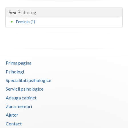
Neamt
Sex Psiholog
Olt
Feminin (1)
Prahova
Salaj
Satu-Mare
Prima pagina
Sibiu
Psihologi
Suceava
Specialitati psihologice
Servicii psihologice
Teleorman
Adauga cabinet
Timis
Zona membri
Tulcea
Ajutor
Contact
Valcea