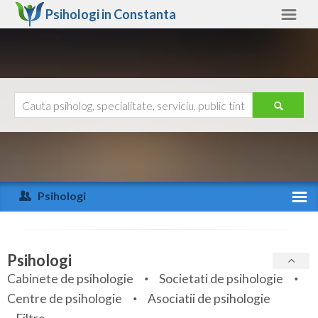
Psihologi in
Constanta
Constanta
Alte judete
Ajutor
Contact
Alba
Arad
Psihologi
Arges
Activitate recenta
Bacau
Specialitati
Psihologi
Bihor
Cabinete de psihologie
Societati de psihologie
Servicii
Centre de psihologie
Asociatii de psihologie
Bistrita-Nasaud
Articole