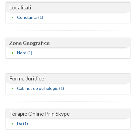
Dolj
Localitati
Galati
Constanta (1)
Giurgiu
Gorj
Zone Geografice
Harghita
Nord (1)
Hunedoara
Ialomita
Forme Juridice
Iasi
Cabinet de psihologie (1)
Ilfov
Maramures
Terapie Online Prin Skype
Mehedinti
Da (1)
Mures