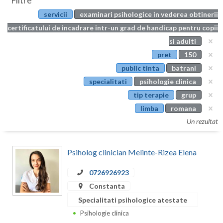
Filtre
Botosani
servicii
examinari psihologice in vederea obtinerii
Evenimente
Braila
certificatului de incadrare intr-un grad de handicap pentru copii
Cabinet
si adulti
Brasov
pret
150
Membri
Bucuresti
public tinta
batrani
specialitati
psihologie clinica
Buzau
tip terapie
grup
Calarasi
limba
romana
Un rezultat
Caras-Severin
Cluj
Psiholog clinician Melinte-Rizea Elena
Constanta
0726926923
Covasna
Constanta
Specialitati psihologice atestate
Dambovita
Psihologie clinica