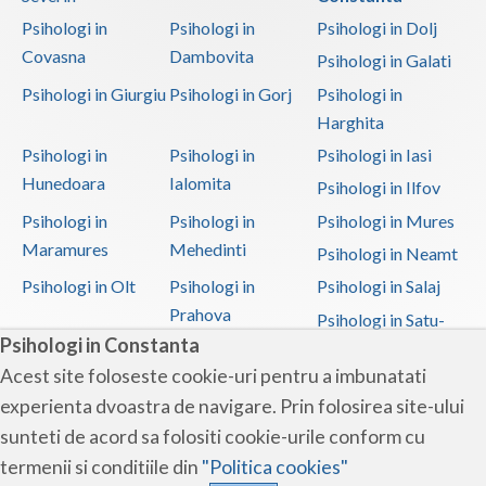
Psihologi in
Psihologi in
Psihologi in Dolj
Covasna
Dambovita
Psihologi in Galati
Psihologi in Giurgiu
Psihologi in Gorj
Psihologi in
Harghita
Psihologi in
Psihologi in
Psihologi in Iasi
Hunedoara
Ialomita
Psihologi in Ilfov
Psihologi in
Psihologi in
Psihologi in Mures
Maramures
Mehedinti
Psihologi in Neamt
Psihologi in Olt
Psihologi in
Psihologi in Salaj
Prahova
Psihologi in Satu-
Psihologi in Constanta
Mare
Acest site foloseste cookie-uri pentru a imbunatati
Psihologi in Sibiu
Psihologi in
Psihologi in
experienta dvoastra de navigare. Prin folosirea site-ului
Suceava
Teleorman
sunteti de acord sa folositi cookie-urile conform cu
Psihologi in Timis
Psihologi in Tulcea
Psihologi in Valcea
termenii si conditiile din
"Politica cookies"
Psihologi in Vaslui
Psihologi in