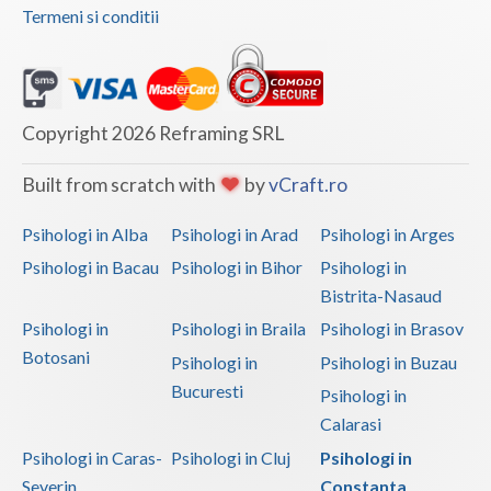
Termeni si conditii
Vaslui
Vrancea
Copyright 2026 Reframing SRL
Built from scratch with
by
vCraft.ro
Psihologi in Alba
Psihologi in Arad
Psihologi in Arges
Psihologi in Bacau
Psihologi in Bihor
Psihologi in
Bistrita-Nasaud
Psihologi in
Psihologi in Braila
Psihologi in Brasov
Botosani
Psihologi in
Psihologi in Buzau
Bucuresti
Psihologi in
Calarasi
Psihologi in Caras-
Psihologi in Cluj
Psihologi in
Severin
Constanta