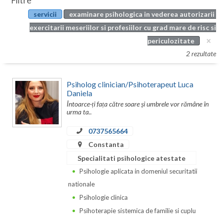
Filtre
Botosani
servicii
examinare psihologica in vederea autorizarii
Evenimente
Braila
exercitarii meseriilor si profesiilor cu grad mare de risc si
Cabinet
periculozitate
Brasov
2 rezultate
Membri
Bucuresti
Psiholog clinician/Psihoterapeut Luca
Buzau
Daniela
Întoarce-ți fața către soare și umbrele vor rămâne în
Calarasi
urma ta..
Caras-Severin
0737565664
Cluj
Constanta
Specialitati psihologice atestate
Constanta
Psihologie aplicata in domeniul securitatii
Covasna
nationale
Psihologie clinica
Dambovita
Psihoterapie sistemica de familie si cuplu