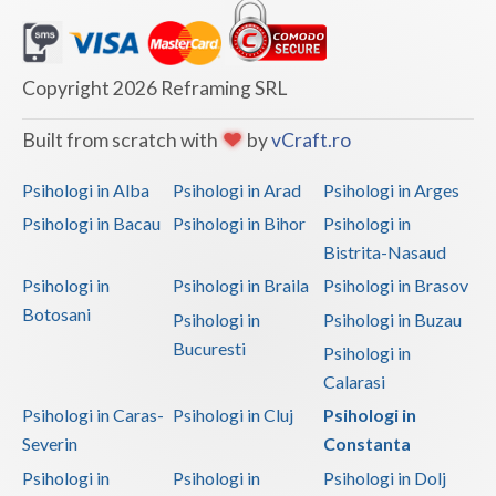
Copyright 2026 Reframing SRL
Built from scratch with
by
vCraft.ro
Psihologi in Alba
Psihologi in Arad
Psihologi in Arges
Psihologi in Bacau
Psihologi in Bihor
Psihologi in
Bistrita-Nasaud
Psihologi in
Psihologi in Braila
Psihologi in Brasov
Botosani
Psihologi in
Psihologi in Buzau
Bucuresti
Psihologi in
Calarasi
Psihologi in Caras-
Psihologi in Cluj
Psihologi in
Severin
Constanta
Psihologi in
Psihologi in
Psihologi in Dolj