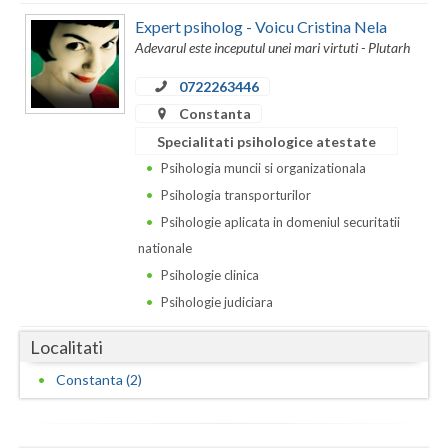
Dolj
Expert psiholog - Voicu Cristina Nela
Galati
Adevarul este inceputul unei mari virtuti - Plutarh
Giurgiu
0722263446
Constanta
Gorj
Specialitati psihologice atestate
Harghita
Psihologia muncii si organizationala
Psihologia transporturilor
Hunedoara
Psihologie aplicata in domeniul securitatii
Ialomita
nationale
Psihologie clinica
Iasi
Psihologie judiciara
Ilfov
Localitati
Maramures
Constanta (2)
Mehedinti
Mures