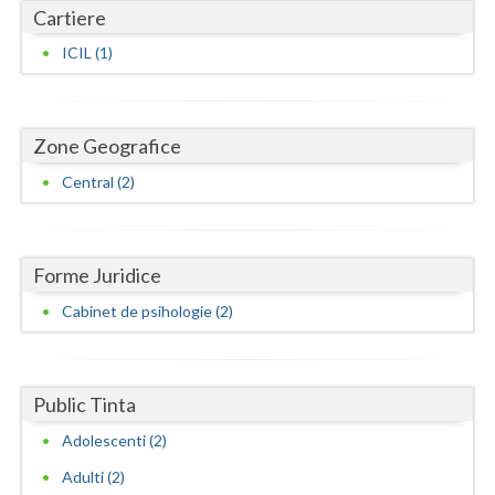
Cartiere
Neamt
ICIL (1)
Olt
Prahova
Zone Geografice
Salaj
Central (2)
Satu-Mare
Sibiu
Forme Juridice
Suceava
Cabinet de psihologie (2)
Teleorman
Timis
Public Tinta
Tulcea
Adolescenti (2)
Adulti (2)
Valcea