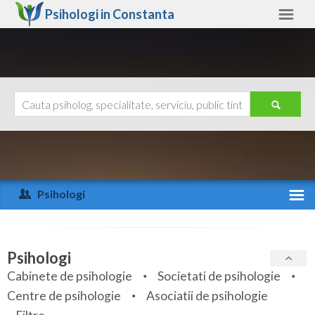
Psihologi in
Constanta
Constanta
Alte judete
Ajutor
Contact
Alba
Arad
Psihologi
Arges
Activitate recenta
Bacau
Specialitati
Psihologi
Bihor
Cabinete de psihologie
Societati de psihologie
Servicii
Centre de psihologie
Asociatii de psihologie
Bistrita-Nasaud
Articole