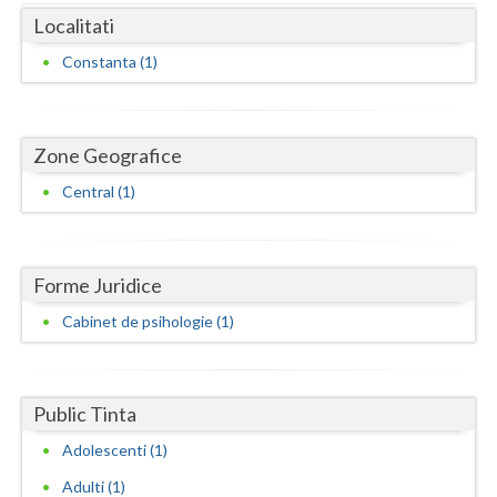
Dolj
Localitati
Galati
Constanta (1)
Giurgiu
Gorj
Zone Geografice
Harghita
Central (1)
Hunedoara
Ialomita
Forme Juridice
Iasi
Cabinet de psihologie (1)
Ilfov
Maramures
Public Tinta
Mehedinti
Adolescenti (1)
Adulti (1)
Mures