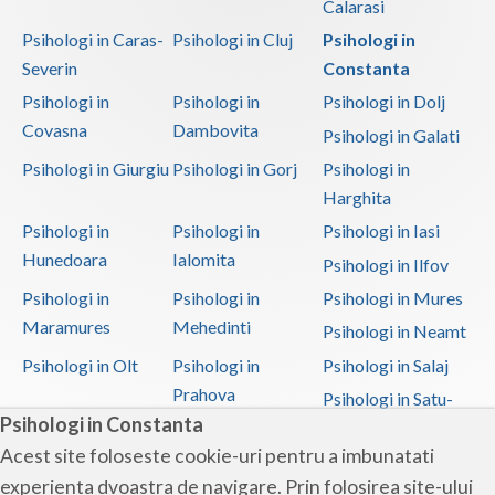
Calarasi
Psihologi in Caras-
Psihologi in Cluj
Psihologi in
Severin
Constanta
Psihologi in
Psihologi in
Psihologi in Dolj
Covasna
Dambovita
Psihologi in Galati
Psihologi in Giurgiu
Psihologi in Gorj
Psihologi in
Harghita
Psihologi in
Psihologi in
Psihologi in Iasi
Hunedoara
Ialomita
Psihologi in Ilfov
Psihologi in
Psihologi in
Psihologi in Mures
Maramures
Mehedinti
Psihologi in Neamt
Psihologi in Olt
Psihologi in
Psihologi in Salaj
Prahova
Psihologi in Satu-
Psihologi in Constanta
Mare
Acest site foloseste cookie-uri pentru a imbunatati
Psihologi in Sibiu
Psihologi in
Psihologi in
experienta dvoastra de navigare. Prin folosirea site-ului
Suceava
Teleorman