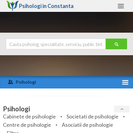
Psihologi in
Constanta
Constanta
Alte judete
Ajutor
Contact
Alba
Arad
Psihologi
Arges
Activitate recenta
Bacau
Specialitati
Psihologi
Bihor
Cabinete de psihologie
Societati de psihologie
Servicii
Centre de psihologie
Asociatii de psihologie
Bistrita-Nasaud
Articole