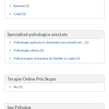
Batrani (1)
Neamt
Copii (1)
Olt
Prahova
Specialitati psihologice atestate
Salaj
Psihologie aplicata in domeniul securitatii nat... (1)
Satu-Mare
Psihologie clinica (1)
Sibiu
Psihoterapie sistemica de familie si cuplu (1)
Suceava
Teleorman
Terapie Online Prin Skype
Timis
Nu (1)
Tulcea
Valcea
Sex Psiholog