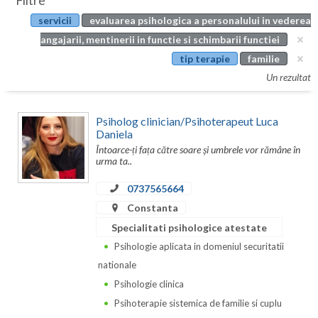
Filtre
Botosani
servicii
evaluarea psihologica a personalului in vederea
Evenimente
Braila
angajarii, mentinerii in functie si schimbarii functiei
Cabinet
tip terapie
familie
Brasov
Un rezultat
Membri
Bucuresti
Psiholog clinician/Psihoterapeut Luca
Buzau
Daniela
Întoarce-ți fața către soare și umbrele vor rămâne în
Calarasi
urma ta..
Caras-Severin
0737565664
Cluj
Constanta
Specialitati psihologice atestate
Constanta
Psihologie aplicata in domeniul securitatii
Covasna
nationale
Psihologie clinica
Dambovita
Psihoterapie sistemica de familie si cuplu