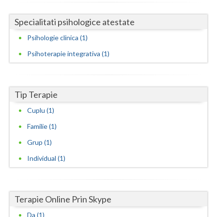
Neamt
Specialitati psihologice atestate
Olt
Psihologie clinica (1)
Psihoterapie integrativa (1)
Prahova
Salaj
Tip Terapie
Satu-Mare
Cuplu (1)
Sibiu
Familie (1)
Suceava
Grup (1)
Teleorman
Individual (1)
Timis
Tulcea
Terapie Online Prin Skype
Valcea
Da (1)