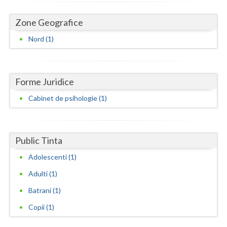
Dolj
Zone Geografice
Galati
Nord (1)
Giurgiu
Gorj
Forme Juridice
Harghita
Cabinet de psihologie (1)
Hunedoara
Ialomita
Public Tinta
Iasi
Adolescenti (1)
Ilfov
Adulti (1)
Maramures
Batrani (1)
Mehedinti
Copii (1)
Mures