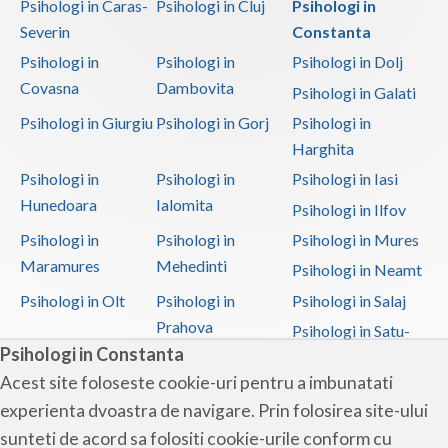
Psihologi in Caras-
Psihologi in Cluj
Psihologi in
Severin
Constanta
Psihologi in
Psihologi in
Psihologi in Dolj
Covasna
Dambovita
Psihologi in Galati
Psihologi in Giurgiu
Psihologi in Gorj
Psihologi in
Harghita
Psihologi in
Psihologi in
Psihologi in Iasi
Hunedoara
Ialomita
Psihologi in Ilfov
Psihologi in
Psihologi in
Psihologi in Mures
Maramures
Mehedinti
Psihologi in Neamt
Psihologi in Olt
Psihologi in
Psihologi in Salaj
Prahova
Psihologi in Satu-
Psihologi in Constanta
Mare
Acest site foloseste cookie-uri pentru a imbunatati
Psihologi in Sibiu
Psihologi in
Psihologi in
experienta dvoastra de navigare. Prin folosirea site-ului
Suceava
Teleorman
sunteti de acord sa folositi cookie-urile conform cu
Psihologi in Timis
Psihologi in Tulcea
Psihologi in Valcea