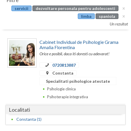
Filtre
Botosani
servicii
dezvoltare personala pentru adolescenti
Evenimente
Braila
limba
spaniola
Cabinet
Un rezultat
Brasov
Membri
Bucuresti
Cabinet Individual de Psihologie Grama
Amalia Florentina
Buzau
Orice e posibil, daca iti doresti cu adevarat!
Calarasi
0720813887
Constanta
Caras-Severin
Specialitati psihologice atestate
Cluj
Psihologie clinica
Psihoterapie integrativa
Constanta
Covasna
Localitati
Constanta (1)
Dambovita