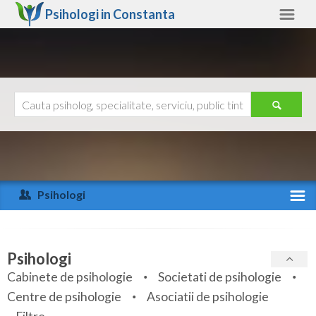
Psihologi in
Constanta
Constanta
Alte judete
Ajutor
Contact
Alba
Arad
Psihologi
Arges
Activitate recenta
Bacau
Specialitati
Psihologi
Bihor
Cabinete de psihologie
Societati de psihologie
Servicii
Centre de psihologie
Asociatii de psihologie
Bistrita-Nasaud
Articole