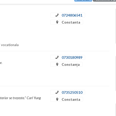
0724806541
Constanta
i vocationala
0730180989
r.
Constanța
0735250510
nterior se trezeste.” Carl Yung
Constanta