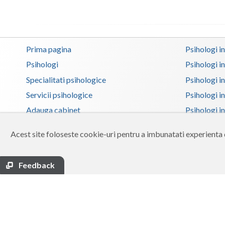
Prima pagina
Psihologi i
Psihologi
Psihologi i
Specialitati psihologice
Psihologi i
Servicii psihologice
Psihologi i
Adauga cabinet
Psihologi i
Zona membri
Psihologi i
Acest site foloseste cookie-uri pentru a imbunatati experienta d
Ajutor
Psihologi in
Contact
Psihologi i
Feedback
Termeni si conditii
Psihologi in
Psihologi i
Psihologi in
Psihologi i
Copyright 2026 Reframing SRL