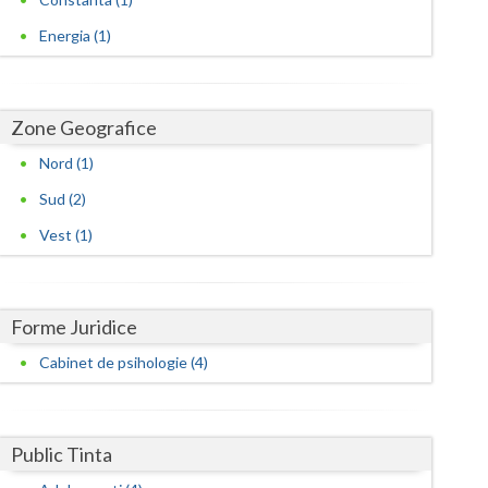
Harghita
Energia (1)
Hunedoara
Ialomita
Zone Geografice
Iasi
Nord (1)
Ilfov
Sud (2)
Maramures
Vest (1)
Mehedinti
Mures
Forme Juridice
Neamt
Cabinet de psihologie (4)
Olt
Prahova
Public Tinta
Salaj