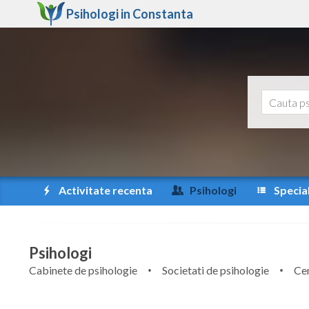
Psihologi in
Constanta
Activitate recenta
Psihologi
Special
Psihologi
Cabinete de psihologie
Societati de psihologie
Cen