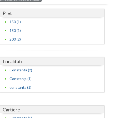
Buzau
Pret
Calarasi
150 (1)
Caras-Severin
180 (1)
Cluj
200 (2)
Constanta
Covasna
Localitati
Dambovita
Constanta (2)
Dolj
Constanța (1)
constanta (1)
Galati
Giurgiu
Gorj
Cartiere
Constanta (1)