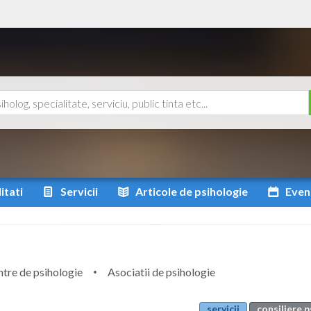
itati
Servicii
Articole
de psihologie
Even
tre de psihologie
Asociatii de psihologie
servicii
consiliere 