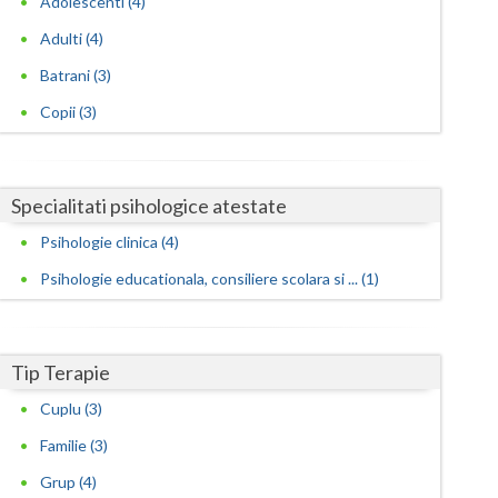
Adolescenti (4)
Adulti (4)
Satu-Mare
Batrani (3)
Sibiu
Copii (3)
Suceava
Teleorman
Specialitati psihologice atestate
Timis
Psihologie clinica (4)
Tulcea
Psihologie educationala, consiliere scolara si ... (1)
Valcea
Vaslui
Tip Terapie
Vrancea
Cuplu (3)
Familie (3)
Grup (4)