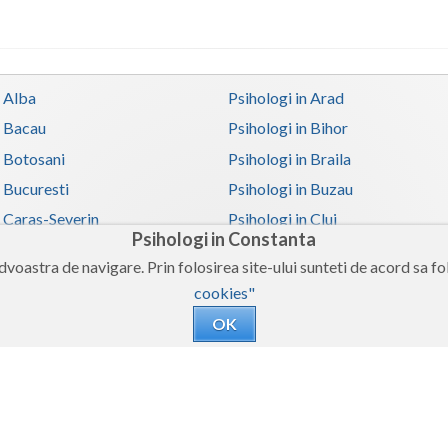
n Alba
Psihologi in Arad
n Bacau
Psihologi in Bihor
n Botosani
Psihologi in Braila
n Bucuresti
Psihologi in Buzau
n Caras-Severin
Psihologi in Cluj
Psihologi in Constanta
n Covasna
Psihologi in Dambovita
voastra de navigare. Prin folosirea site-ului sunteti de acord sa fol
 Galati
Psihologi in Giurgiu
cookies"
n Harghita
Psihologi in Hunedoara
OK
 Iasi
Psihologi in Ilfov
n Mehedinti
Psihologi in Mures
 Olt
Psihologi in Prahova
n Satu-Mare
Psihologi in Sibiu