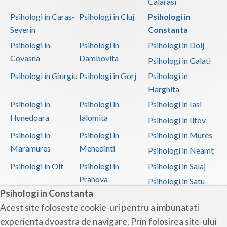
Calarasi
Psihologi in Caras-
Psihologi in Cluj
Psihologi in
Severin
Constanta
Psihologi in
Psihologi in
Psihologi in Dolj
Covasna
Dambovita
Psihologi in Galati
Psihologi in Giurgiu
Psihologi in Gorj
Psihologi in
Harghita
Psihologi in
Psihologi in
Psihologi in Iasi
Hunedoara
Ialomita
Psihologi in Ilfov
Psihologi in
Psihologi in
Psihologi in Mures
Maramures
Mehedinti
Psihologi in Neamt
Psihologi in Olt
Psihologi in
Psihologi in Salaj
Prahova
Psihologi in Satu-
Psihologi in Constanta
Mare
Acest site foloseste cookie-uri pentru a imbunatati
Psihologi in Sibiu
Psihologi in
Psihologi in
experienta dvoastra de navigare. Prin folosirea site-ului
Suceava
Teleorman