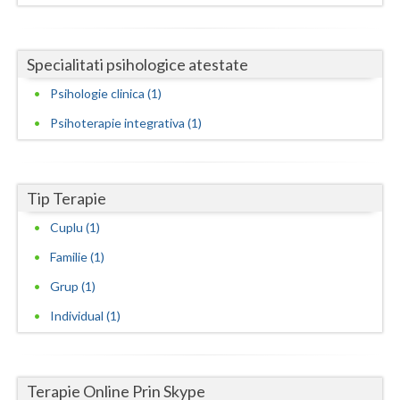
Neamt
Specialitati psihologice atestate
Olt
Psihologie clinica (1)
Prahova
Psihoterapie integrativa (1)
Salaj
Satu-Mare
Tip Terapie
Sibiu
Cuplu (1)
Suceava
Familie (1)
Teleorman
Grup (1)
Individual (1)
Timis
Tulcea
Terapie Online Prin Skype
Valcea