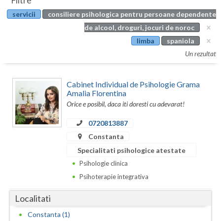
Filtre
Botosani
servicii
consiliere psihologica pentru persoane dependente
Evenimente
Braila
de alcool, droguri, jocuri de noroc
Cabinet
limba
spaniola
Brasov
Un rezultat
Membri
Bucuresti
Cabinet Individual de Psihologie Grama
Buzau
Amalia Florentina
Orice e posibil, daca iti doresti cu adevarat!
Calarasi
0720813887
Caras-Severin
Constanta
Cluj
Specialitati psihologice atestate
Psihologie clinica
Constanta
Psihoterapie integrativa
Covasna
Localitati
Dambovita
Constanta (1)