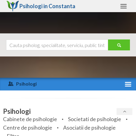
Psihologi in
Constanta
Constanta
Alte judete
Ajutor
Contact
Alba
Arad
Psihologi
Arges
Activitate recenta
Bacau
Specialitati
Psihologi
Bihor
Cabinete de psihologie
Societati de psihologie
Servicii
Centre de psihologie
Asociatii de psihologie
Bistrita-Nasaud
Articole