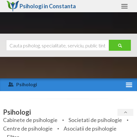
Psihologi in
Constanta
Constanta
Alte judete
Ajutor
Contact
Alba
Arad
Psihologi
Arges
Activitate recenta
Bacau
Specialitati
Psihologi
Bihor
Cabinete de psihologie
Societati de psihologie
Servicii
Centre de psihologie
Asociatii de psihologie
Bistrita-Nasaud
Articole