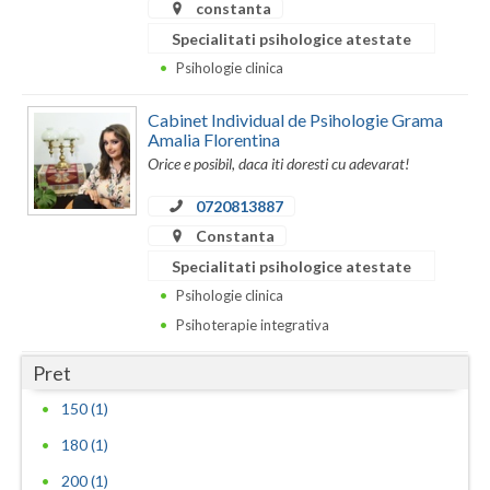
constanta
Specialitati psihologice atestate
Neamt
Psihologie clinica
Olt
Cabinet Individual de Psihologie Grama
Prahova
Amalia Florentina
Orice e posibil, daca iti doresti cu adevarat!
Salaj
0720813887
Satu-Mare
Constanta
Sibiu
Specialitati psihologice atestate
Psihologie clinica
Suceava
Psihoterapie integrativa
Teleorman
Pret
Timis
150 (1)
Tulcea
180 (1)
Valcea
200 (1)