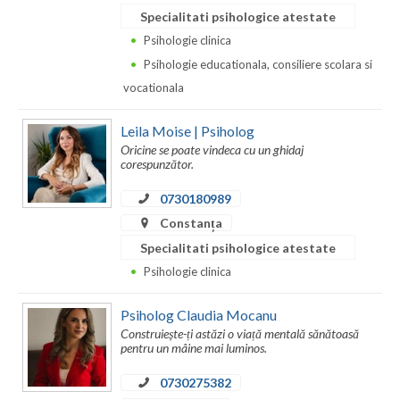
Dolj
Specialitati psihologice atestate
Galati
Psihologie clinica
Psihologie educationala, consiliere scolara si
Giurgiu
vocationala
Gorj
Leila Moise | Psiholog
Harghita
Oricine se poate vindeca cu un ghidaj
corespunzător.
Hunedoara
0730180989
Ialomita
Constanța
Specialitati psihologice atestate
Iasi
Psihologie clinica
Ilfov
Psiholog Claudia Mocanu
Maramures
Construiește-ți astăzi o viață mentală sănătoasă
pentru un mâine mai luminos.
Mehedinti
0730275382
Mures