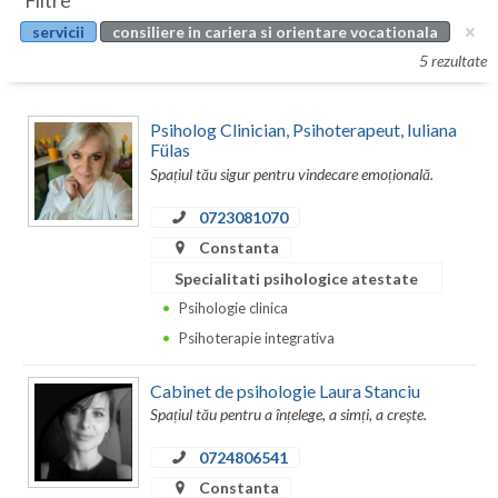
Filtre
Botosani
servicii
consiliere in cariera si orientare vocationala
Evenimente
Braila
5 rezultate
Cabinet
Brasov
Psiholog Clinician, Psihoterapeut, Iuliana
Membri
Bucuresti
Fülas
Spațiul tău sigur pentru vindecare emoțională.
Buzau
0723081070
Calarasi
Constanta
Specialitati psihologice atestate
Caras-Severin
Psihologie clinica
Cluj
Psihoterapie integrativa
Constanta
Cabinet de psihologie Laura Stanciu
Covasna
Spațiul tău pentru a înțelege, a simți, a crește.
Dambovita
0724806541
Constanta