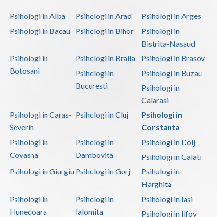
Psihologi in Alba
Psihologi in Arad
Psihologi in Arges
Psihologi in Bacau
Psihologi in Bihor
Psihologi in
Bistrita-Nasaud
Psihologi in
Psihologi in Braila
Psihologi in Brasov
Botosani
Psihologi in
Psihologi in Buzau
Bucuresti
Psihologi in
Calarasi
Psihologi in Caras-
Psihologi in Cluj
Psihologi in
Severin
Constanta
Psihologi in
Psihologi in
Psihologi in Dolj
Covasna
Dambovita
Psihologi in Galati
Psihologi in Giurgiu
Psihologi in Gorj
Psihologi in
Harghita
Psihologi in
Psihologi in
Psihologi in Iasi
Hunedoara
Ialomita
Psihologi in Ilfov