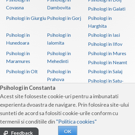
Covasna
Dambovita
Psihologi in Galati
Psihologi in Giurgiu
Psihologi in Gorj
Psihologi in
Harghita
Psihologi in
Psihologi in
Psihologi in Iasi
Hunedoara
Ialomita
Psihologi in Ilfov
Psihologi in
Psihologi in
Psihologi in Mures
Maramures
Mehedinti
Psihologi in Neamt
Psihologi in Olt
Psihologi in
Psihologi in Salaj
Prahova
Psihologi in Satu-
Psihologi in Constanta
Mare
Acest site foloseste cookie-uri pentru a imbunatati
Psihologi in Sibiu
Psihologi in
Psihologi in
experienta dvoastra de navigare. Prin folosirea site-ului
Suceava
Teleorman
sunteti de acord sa folositi cookie-urile conform cu
Psihologi in Timis
Psihologi in Tulcea
Psihologi in Valcea
termenii si conditiile din
"Politica cookies"
Psihologi in Vaslui
Psihologi in
OK
Vrancea
Feedback