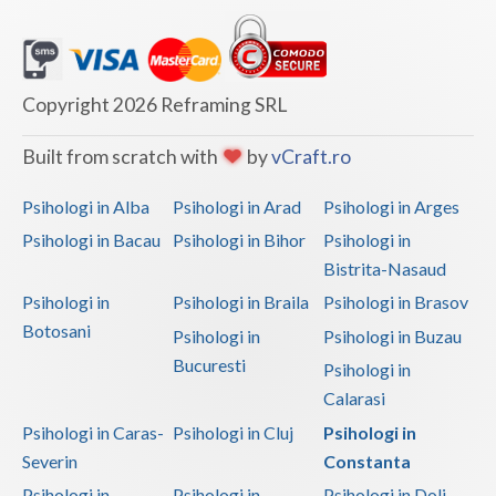
Vaslui
Vrancea
Copyright 2026 Reframing SRL
Built from scratch with
by
vCraft.ro
Psihologi in Alba
Psihologi in Arad
Psihologi in Arges
Psihologi in Bacau
Psihologi in Bihor
Psihologi in
Bistrita-Nasaud
Psihologi in
Psihologi in Braila
Psihologi in Brasov
Botosani
Psihologi in
Psihologi in Buzau
Bucuresti
Psihologi in
Calarasi
Psihologi in Caras-
Psihologi in Cluj
Psihologi in
Severin
Constanta
Psihologi in
Psihologi in
Psihologi in Dolj