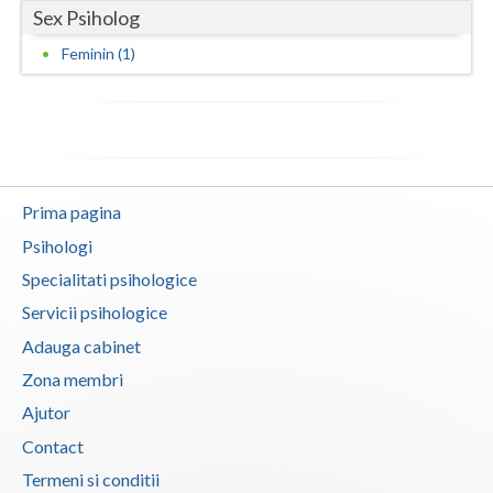
Sex Psiholog
Neamt
Feminin (1)
Olt
Prahova
Salaj
Prima pagina
Satu-Mare
Psihologi
Sibiu
Specialitati psihologice
Suceava
Servicii psihologice
Adauga cabinet
Teleorman
Zona membri
Timis
Ajutor
Tulcea
Contact
Termeni si conditii
Valcea