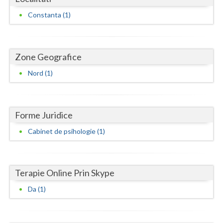
Dolj
Constanta (1)
Galati
Giurgiu
Zone Geografice
Gorj
Nord (1)
Harghita
Hunedoara
Forme Juridice
Ialomita
Cabinet de psihologie (1)
Iasi
Ilfov
Terapie Online Prin Skype
Maramures
Da (1)
Mehedinti
Mures