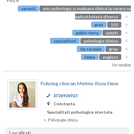
Filtre
Botosani
servicii
aviz psihologic si evaluare clinica la cerere cu
Evenimente
Braila
aplicativitate diversa
Cabinet
pret
150
Brasov
public tinta
adulti
Membri
Bucuresti
specialitati
psihologie clinica
tip terapie
grup
Buzau
limba
engleza
Calarasi
Un rezultat
Caras-Severin
Psiholog clinician Melinte-Rizea Elena
Cluj
0726926923
Constanta
Constanta
Covasna
Specialitati psihologice atestate
Psihologie clinica
Dambovita
Localitati