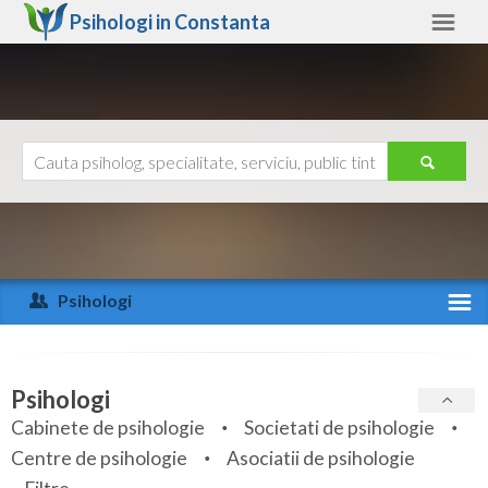
Psihologi in
Constanta
Constanta
Alte judete
Ajutor
Contact
Alba
Arad
Psihologi
Arges
Activitate recenta
Bacau
Specialitati
Psihologi
Bihor
Cabinete de psihologie
Societati de psihologie
Servicii
Centre de psihologie
Asociatii de psihologie
Bistrita-Nasaud
Articole