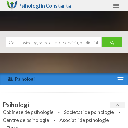
Psihologi in
Constanta
Constanta
Alte judete
Ajutor
Contact
Alba
Arad
Psihologi
Arges
Activitate recenta
Bacau
Specialitati
Psihologi
Bihor
Cabinete de psihologie
Societati de psihologie
Servicii
Centre de psihologie
Asociatii de psihologie
Bistrita-Nasaud
Articole