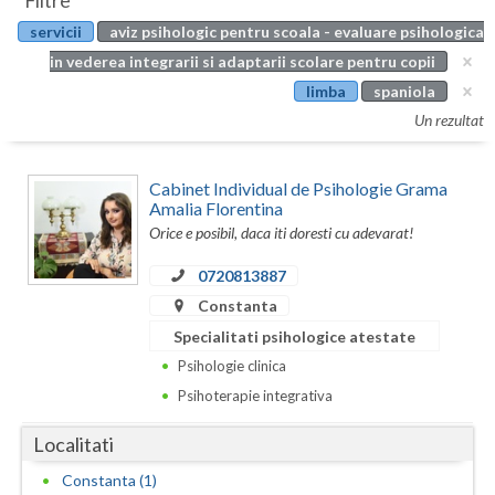
Filtre
Botosani
servicii
aviz psihologic pentru scoala - evaluare psihologica
Evenimente
Braila
in vederea integrarii si adaptarii scolare pentru copii
Cabinet
limba
spaniola
Brasov
Un rezultat
Membri
Bucuresti
Cabinet Individual de Psihologie Grama
Buzau
Amalia Florentina
Orice e posibil, daca iti doresti cu adevarat!
Calarasi
0720813887
Caras-Severin
Constanta
Cluj
Specialitati psihologice atestate
Psihologie clinica
Constanta
Psihoterapie integrativa
Covasna
Localitati
Dambovita
Constanta (1)