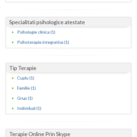
Neamt
Specialitati psihologice atestate
Olt
Psihologie clinica (1)
Prahova
Psihoterapie integrativa (1)
Salaj
Satu-Mare
Tip Terapie
Sibiu
Cuplu (1)
Suceava
Familie (1)
Teleorman
Grup (1)
Individual (1)
Timis
Tulcea
Terapie Online Prin Skype
Valcea