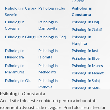
Calarasi
Psihologi in Caras-
Psihologi in Cluj
Psihologi in
Severin
Constanta
Psihologi in
Psihologi in
Psihologi in Dolj
Covasna
Dambovita
Psihologi in Galati
Psihologi in Giurgiu
Psihologi in Gorj
Psihologi in
Harghita
Psihologi in
Psihologi in
Psihologi in Iasi
Hunedoara
Ialomita
Psihologi in Ilfov
Psihologi in
Psihologi in
Psihologi in Mures
Maramures
Mehedinti
Psihologi in Neamt
Psihologi in Olt
Psihologi in
Psihologi in Salaj
Prahova
Psihologi in Satu-
Psihologi in Constanta
Mare
Acest site foloseste cookie-uri pentru a imbunatati
Psihologi in Sibiu
Psihologi in
Psihologi in
experienta dvoastra de navigare. Prin folosirea site-ului
Suceava
Teleorman