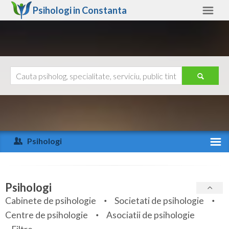
Psihologi in
Constanta
Constanta
Alte judete
Ajutor
Contact
Alba
Arad
Psihologi
Arges
Activitate recenta
Bacau
Specialitati
Psihologi
Bihor
Cabinete de psihologie
Societati de psihologie
Servicii
Centre de psihologie
Asociatii de psihologie
Bistrita-Nasaud
Articole