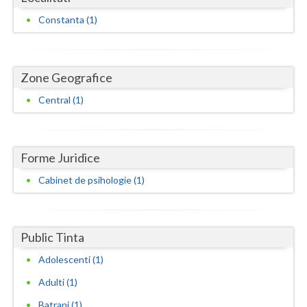
Dolj
Constanta (1)
Galati
Giurgiu
Zone Geografice
Gorj
Central (1)
Harghita
Hunedoara
Forme Juridice
Ialomita
Cabinet de psihologie (1)
Iasi
Ilfov
Public Tinta
Maramures
Adolescenti (1)
Mehedinti
Adulti (1)
Mures
Batrani (1)