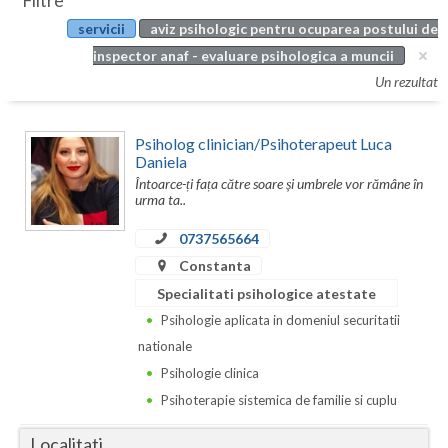
Filtre
Botosani
servicii
aviz psihologic pentru ocuparea postului de
Evenimente
Braila
inspector anaf - evaluare psihologica a muncii
Cabinet
Un rezultat
Brasov
Membri
Bucuresti
Psiholog clinician/Psihoterapeut Luca
Daniela
Buzau
Întoarce-ți fața către soare și umbrele vor rămâne în
urma ta..
Calarasi
0737565664
Caras-Severin
Constanta
Cluj
Specialitati psihologice atestate
Psihologie aplicata in domeniul securitatii
Constanta
nationale
Covasna
Psihologie clinica
Psihoterapie sistemica de familie si cuplu
Dambovita
Localitati