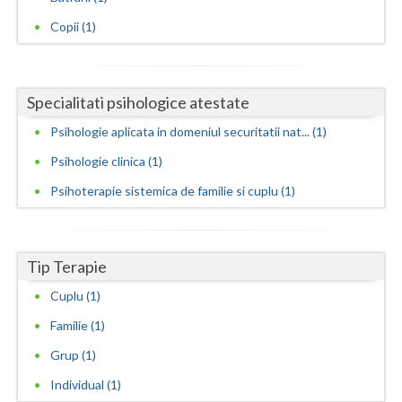
Copii (1)
Neamt
Olt
Specialitati psihologice atestate
Prahova
Psihologie aplicata in domeniul securitatii nat... (1)
Salaj
Psihologie clinica (1)
Satu-Mare
Psihoterapie sistemica de familie si cuplu (1)
Sibiu
Suceava
Tip Terapie
Teleorman
Cuplu (1)
Timis
Familie (1)
Grup (1)
Tulcea
Individual (1)
Valcea