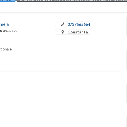
niela
0737565664
în urma ta..
Constanta
ationale