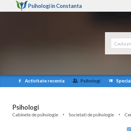
Psihologi in
Constanta
Activitate recenta
Psihologi
Special
Psihologi
Cabinete de psihologie
Societati de psihologie
Cen