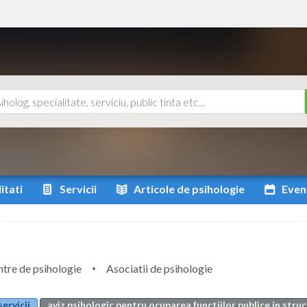
itati
Servicii
Articole
de psihologie
Even
tre de psihologie
Asociatii de psihologie
servicii
aviz psihologic pentru ocuparea functiilor publice in struc