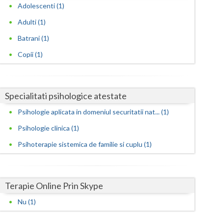
Harghita
Adolescenti (1)
Hunedoara
Adulti (1)
Batrani (1)
Ialomita
Copii (1)
Iasi
Ilfov
Specialitati psihologice atestate
Maramures
Psihologie aplicata in domeniul securitatii nat... (1)
Mehedinti
Psihologie clinica (1)
Mures
Psihoterapie sistemica de familie si cuplu (1)
Neamt
Olt
Terapie Online Prin Skype
Prahova
Nu (1)
Salaj