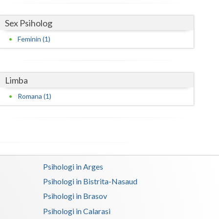
Satu-Mare
Sex Psiholog
Sibiu
Feminin (1)
Suceava
Teleorman
Limba
Timis
Romana (1)
Tulcea
Valcea
Vaslui
Psihologi in Arges
Vrancea
Psihologi in Bistrita-Nasaud
Psihologi in Brasov
Psihologi in Calarasi