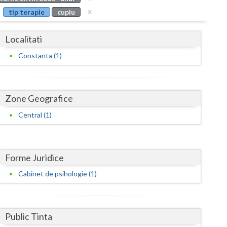
Buzau
tip terapie
cuplu
Calarasi
Localitati
Caras-Severin
Constanta (1)
Cluj
Constanta
Zone Geografice
Covasna
Central (1)
Dambovita
Dolj
Forme Juridice
Galati
Cabinet de psihologie (1)
Giurgiu
Gorj
Public Tinta