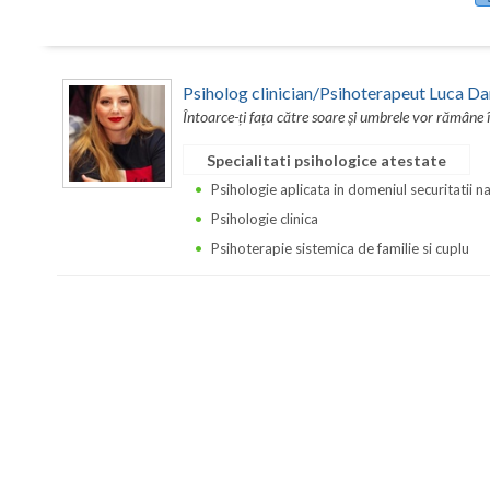
Psiholog clinician/Psihoterapeut Luca Da
Întoarce-ți fața către soare și umbrele vor rămâne 
Specialitati psihologice atestate
Psihologie aplicata in domeniul securitatii n
Psihologie clinica
Psihoterapie sistemica de familie si cuplu