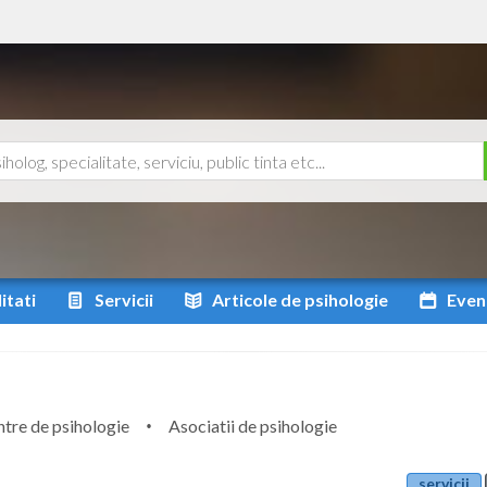
itati
Servicii
Articole
de psihologie
Even
tre de psihologie
Asociatii de psihologie
servicii