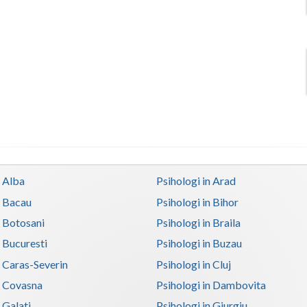
n Alba
Psihologi in Arad
n Bacau
Psihologi in Bihor
n Botosani
Psihologi in Braila
n Bucuresti
Psihologi in Buzau
n Caras-Severin
Psihologi in Cluj
n Covasna
Psihologi in Dambovita
 Galati
Psihologi in Giurgiu