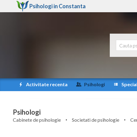
Psihologi in
Constanta
Activitate recenta
Psihologi
Special
Psihologi
Cabinete de psihologie
Societati de psihologie
Cen