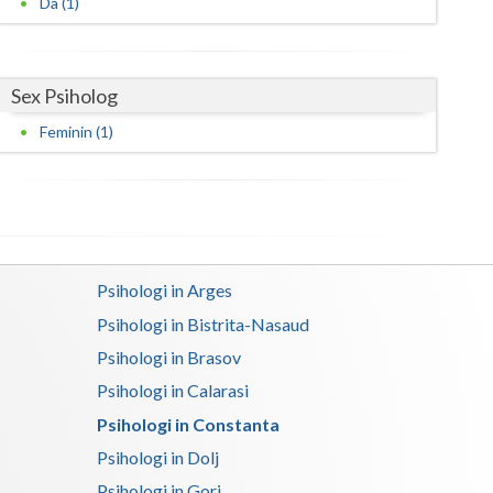
Da (1)
Harghita
Hunedoara
Ialomita
Sex Psiholog
Feminin (1)
Iasi
Ilfov
Maramures
Mehedinti
Psihologi in Arges
Mures
Psihologi in Bistrita-Nasaud
Psihologi in Brasov
Neamt
Psihologi in Calarasi
Olt
Psihologi in Constanta
Prahova
Psihologi in Dolj
Salaj
Psihologi in Gorj