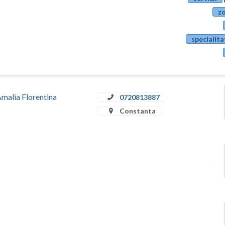
zo
specialita
Amalia Florentina
0720813887
Constanta