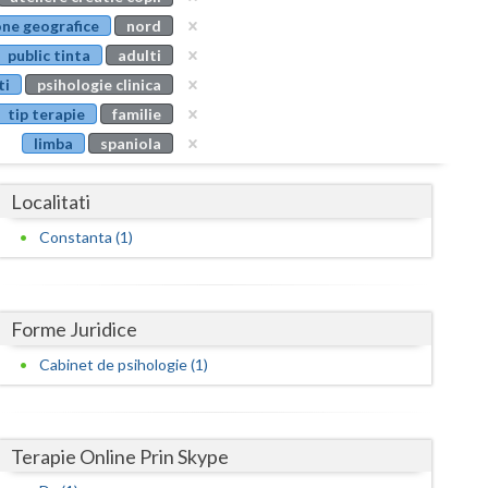
Buzau
ne geografice
nord
public tinta
adulti
Calarasi
ti
psihologie clinica
Caras-Severin
tip terapie
familie
limba
spaniola
Cluj
Constanta
Localitati
Covasna
Constanta (1)
Dambovita
Dolj
Forme Juridice
Galati
Cabinet de psihologie (1)
Giurgiu
Gorj
Terapie Online Prin Skype