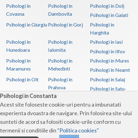
Psihologi in
Psihologi in
Psihologi in Dolj
Covasna
Dambovita
Psihologi in Galati
Psihologi in Giurgiu
Psihologi in Gorj
Psihologi in
Harghita
Psihologi in
Psihologi in
Psihologi in Iasi
Hunedoara
Ialomita
Psihologi in Ilfov
Psihologi in
Psihologi in
Psihologi in Mures
Maramures
Mehedinti
Psihologi in Neamt
Psihologi in Olt
Psihologi in
Psihologi in Salaj
Prahova
Psihologi in Satu-
Psihologi in Constanta
Mare
Acest site foloseste cookie-uri pentru a imbunatati
Psihologi in Sibiu
Psihologi in
Psihologi in
experienta dvoastra de navigare. Prin folosirea site-ului
Suceava
Teleorman
sunteti de acord sa folositi cookie-urile conform cu
Psihologi in Timis
Psihologi in Tulcea
Psihologi in Valcea
termenii si conditiile din
"Politica cookies"
Psihologi in Vaslui
Psihologi in