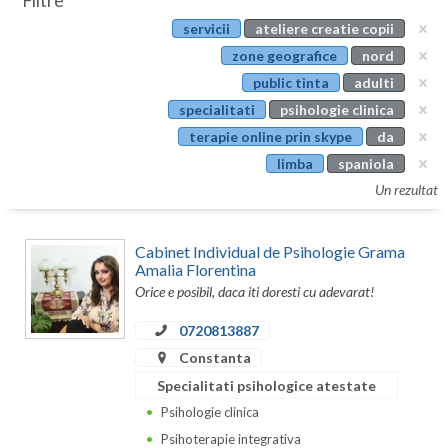
Filtre
Botosani
servicii
ateliere creatie copii
Evenimente
Braila
zone geografice
nord
Cabinet
public tinta
adulti
Brasov
specialitati
psihologie clinica
Membri
Bucuresti
terapie online prin skype
da
limba
spaniola
Buzau
Un rezultat
Calarasi
Cabinet Individual de Psihologie Grama
Caras-Severin
Amalia Florentina
Orice e posibil, daca iti doresti cu adevarat!
Cluj
0720813887
Constanta
Constanta
Covasna
Specialitati psihologice atestate
Dambovita
Psihologie clinica
Psihoterapie integrativa