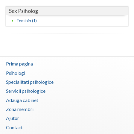
Sex Psiholog
Neamt
Feminin (1)
Olt
Prahova
Salaj
Satu-Mare
Prima pagina
Sibiu
Psihologi
Specialitati psihologice
Suceava
Servicii psihologice
Teleorman
Adauga cabinet
Timis
Zona membri
Ajutor
Tulcea
Contact
Valcea