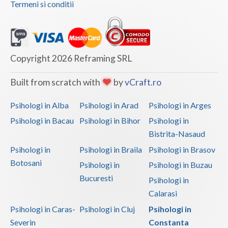
Termeni si conditii
Vaslui
Vrancea
Copyright 2026 Reframing SRL
Built from scratch with
by
vCraft.ro
Psihologi in Alba
Psihologi in Arad
Psihologi in Arges
Psihologi in Bacau
Psihologi in Bihor
Psihologi in
Bistrita-Nasaud
Psihologi in
Psihologi in Braila
Psihologi in Brasov
Botosani
Psihologi in
Psihologi in Buzau
Bucuresti
Psihologi in
Calarasi
Psihologi in Caras-
Psihologi in Cluj
Psihologi in
Severin
Constanta