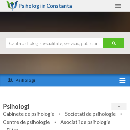
Psihologi in
Constanta
Constanta
Alte judete
Ajutor
Contact
Alba
Arad
Psihologi
Arges
Activitate recenta
Bacau
Specialitati
Psihologi
Bihor
Cabinete de psihologie
Societati de psihologie
Servicii
Centre de psihologie
Asociatii de psihologie
Bistrita-Nasaud
Articole