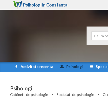
Psihologi in
Constanta
Activitate recenta
Psihologi
Special
Psihologi
Cabinete de psihologie
Societati de psihologie
Cen