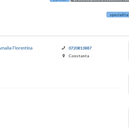
specialita
Amalia Florentina
0720813887
Constanta