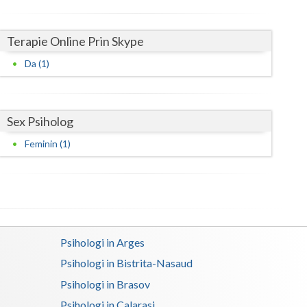
Harghita
Hunedoara
Terapie Online Prin Skype
Ialomita
Da (1)
Iasi
Ilfov
Sex Psiholog
Maramures
Feminin (1)
Mehedinti
Mures
Neamt
Psihologi in Arges
Olt
Psihologi in Bistrita-Nasaud
Prahova
Psihologi in Brasov
Salaj
Psihologi in Calarasi