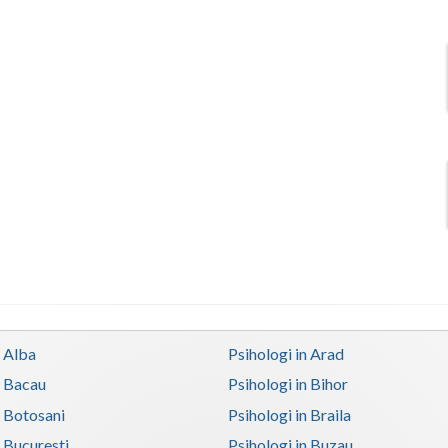
n Alba
Psihologi in Arad
n Bacau
Psihologi in Bihor
n Botosani
Psihologi in Braila
n Bucuresti
Psihologi in Buzau