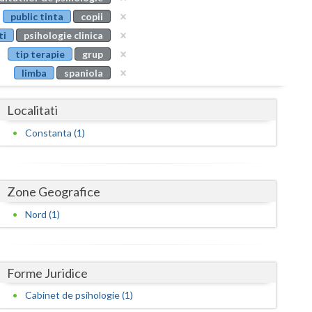
Buzau
public tinta
copii
ti
psihologie clinica
Calarasi
tip terapie
grup
Caras-Severin
limba
spaniola
Cluj
Localitati
Constanta
Constanta (1)
Covasna
Dambovita
Zone Geografice
Dolj
Nord (1)
Galati
Giurgiu
Forme Juridice
Gorj
Cabinet de psihologie (1)