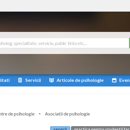
itati
Servicii
Articole
de psihologie
Even
tre de psihologie
Asociatii de psihologie
servicii
practica pentru studentii fac