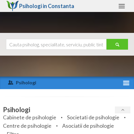
Psihologi in
Constanta
Constanta
Alte judete
Ajutor
Contact
Alba
Arad
Psihologi
Arges
Activitate recenta
Bacau
Specialitati
Psihologi
Bihor
Cabinete de psihologie
Societati de psihologie
Servicii
Centre de psihologie
Asociatii de psihologie
Bistrita-Nasaud
Articole