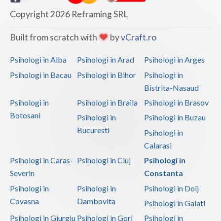
Copyright 2026 Reframing SRL
Built from scratch with
by
vCraft.ro
Psihologi in Alba
Psihologi in Arad
Psihologi in Arges
Psihologi in Bacau
Psihologi in Bihor
Psihologi in
Bistrita-Nasaud
Psihologi in
Psihologi in Braila
Psihologi in Brasov
Botosani
Psihologi in
Psihologi in Buzau
Bucuresti
Psihologi in
Calarasi
Psihologi in Caras-
Psihologi in Cluj
Psihologi in
Severin
Constanta
Psihologi in
Psihologi in
Psihologi in Dolj
Covasna
Dambovita
Psihologi in Galati
Psihologi in Giurgiu
Psihologi in Gorj
Psihologi in