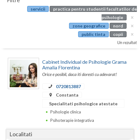
Filtre
Botosani
servicii
practica pentru studentii facultatilor de
Evenimente
Braila
psihologie
Cabinet
zone geografice
nord
Brasov
public tinta
copii
Membri
Bucuresti
Un rezultat
Buzau
Cabinet Individual de Psihologie Grama
Calarasi
Amalia Florentina
Orice e posibil, daca iti doresti cu adevarat!
Caras-Severin
0720813887
Cluj
Constanta
Specialitati psihologice atestate
Constanta
Psihologie clinica
Covasna
Psihoterapie integrativa
Dambovita
Localitati