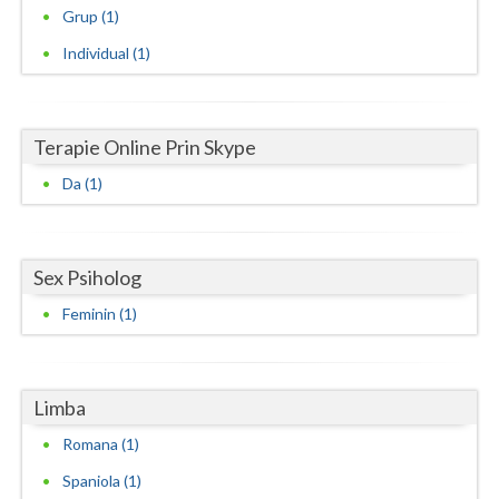
Grup (1)
Neamt
Individual (1)
Olt
Prahova
Terapie Online Prin Skype
Salaj
Da (1)
Satu-Mare
Sibiu
Sex Psiholog
Suceava
Feminin (1)
Teleorman
Timis
Limba
Tulcea
Romana (1)
Spaniola (1)
Valcea