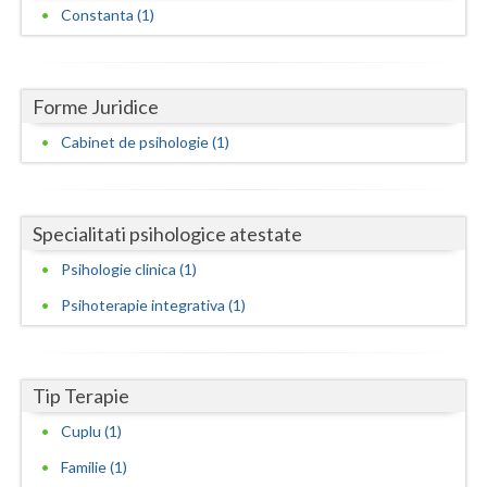
Dolj
Constanta (1)
Galati
Giurgiu
Forme Juridice
Gorj
Cabinet de psihologie (1)
Harghita
Hunedoara
Specialitati psihologice atestate
Ialomita
Psihologie clinica (1)
Psihoterapie integrativa (1)
Iasi
Ilfov
Tip Terapie
Maramures
Cuplu (1)
Mehedinti
Familie (1)
Mures