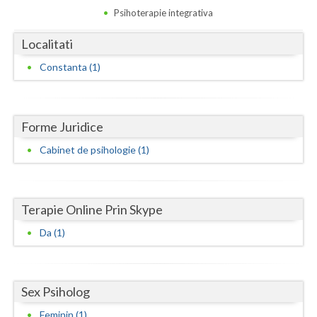
Dolj
Psihoterapie integrativa
Galati
Localitati
Giurgiu
Constanta (1)
Gorj
Harghita
Forme Juridice
Hunedoara
Cabinet de psihologie (1)
Ialomita
Iasi
Terapie Online Prin Skype
Ilfov
Da (1)
Maramures
Mehedinti
Sex Psiholog
Mures
Feminin (1)