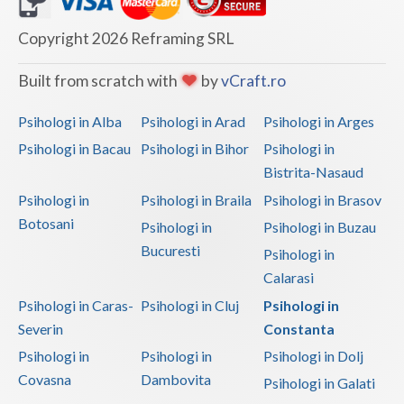
Vaslui
Copyright 2026 Reframing SRL
Vrancea
Built from scratch with
by
vCraft.ro
Psihologi in Alba
Psihologi in Arad
Psihologi in Arges
Psihologi in Bacau
Psihologi in Bihor
Psihologi in
Bistrita-Nasaud
Psihologi in
Psihologi in Braila
Psihologi in Brasov
Botosani
Psihologi in
Psihologi in Buzau
Bucuresti
Psihologi in
Calarasi
Psihologi in Caras-
Psihologi in Cluj
Psihologi in
Severin
Constanta
Psihologi in
Psihologi in
Psihologi in Dolj
Covasna
Dambovita
Psihologi in Galati