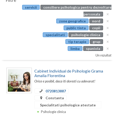
Filtre
Botosani
servicii
consiliere psihologica pentru dezvoltare
Evenimente
Braila
personala
Cabinet
zone geografice
nord
Brasov
public tinta
copii
Membri
Bucuresti
specialitati
psihologie clinica
tip terapie
grup
Buzau
limba
spaniola
Calarasi
Un rezultat
Caras-Severin
Cabinet Individual de Psihologie Grama
Cluj
Amalia Florentina
Orice e posibil, daca iti doresti cu adevarat!
Constanta
0720813887
Covasna
Constanta
Dambovita
Specialitati psihologice atestate
Psihologie clinica