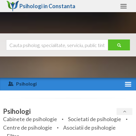
Psihologi in
Constanta
Constanta
Alte judete
Ajutor
Contact
Alba
Arad
Psihologi
Arges
Activitate recenta
Bacau
Specialitati
Psihologi
Bihor
Cabinete de psihologie
Societati de psihologie
Servicii
Centre de psihologie
Asociatii de psihologie
Bistrita-Nasaud
Articole