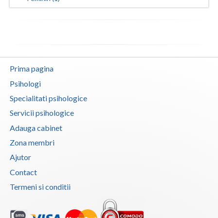
Neamt
Olt
Prahova
Prima pagina
Salaj
Psihologi
Satu-Mare
Specialitati psihologice
Servicii psihologice
Sibiu
Adauga cabinet
Suceava
Zona membri
Teleorman
Ajutor
Contact
Timis
Termeni si conditii
Tulcea
Valcea