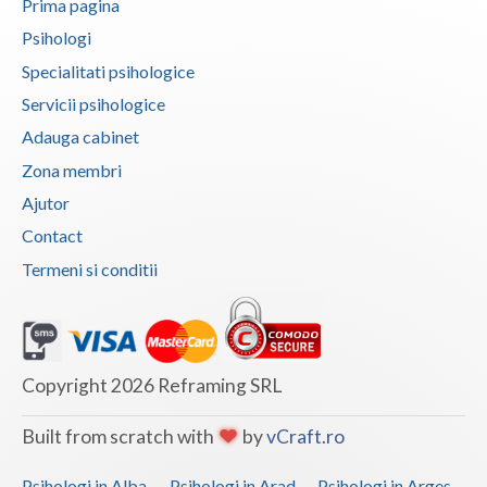
Prima pagina
Vaslui
Psihologi
Specialitati psihologice
Vrancea
Servicii psihologice
Adauga cabinet
Zona membri
Ajutor
Contact
Termeni si conditii
Copyright 2026 Reframing SRL
Built from scratch with
by
vCraft.ro
Psihologi in Alba
Psihologi in Arad
Psihologi in Arges