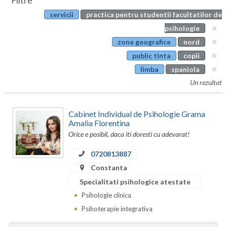
Filtre
Botosani
servicii
practica pentru studentii facultatilor de
Evenimente
Braila
psihologie
Cabinet
zone geografice
nord
Brasov
public tinta
copii
Membri
Bucuresti
limba
spaniola
Un rezultat
Buzau
Calarasi
Cabinet Individual de Psihologie Grama
Amalia Florentina
Caras-Severin
Orice e posibil, daca iti doresti cu adevarat!
Cluj
0720813887
Constanta
Constanta
Specialitati psihologice atestate
Covasna
Psihologie clinica
Dambovita
Psihoterapie integrativa