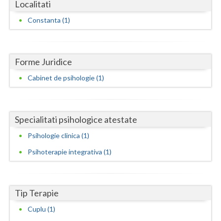
Dolj
Localitati
Constanta (1)
Galati
Giurgiu
Forme Juridice
Gorj
Cabinet de psihologie (1)
Harghita
Hunedoara
Specialitati psihologice atestate
Ialomita
Psihologie clinica (1)
Iasi
Psihoterapie integrativa (1)
Ilfov
Maramures
Tip Terapie
Mehedinti
Cuplu (1)
Mures