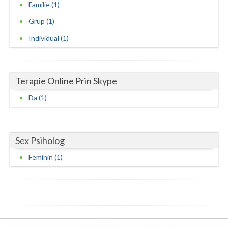
Familie (1)
Neamt
Grup (1)
Individual (1)
Olt
Prahova
Salaj
Terapie Online Prin Skype
Da (1)
Satu-Mare
Sibiu
Sex Psiholog
Suceava
Feminin (1)
Teleorman
Timis
Tulcea
Valcea