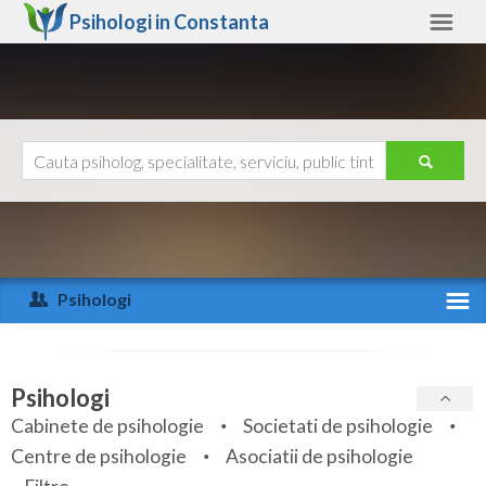
Psihologi in
Constanta
Constanta
Alte judete
Ajutor
Contact
Alba
Arad
Psihologi
Arges
Activitate recenta
Bacau
Specialitati
Psihologi
Bihor
Cabinete de psihologie
Societati de psihologie
Servicii
Centre de psihologie
Asociatii de psihologie
Bistrita-Nasaud
Articole