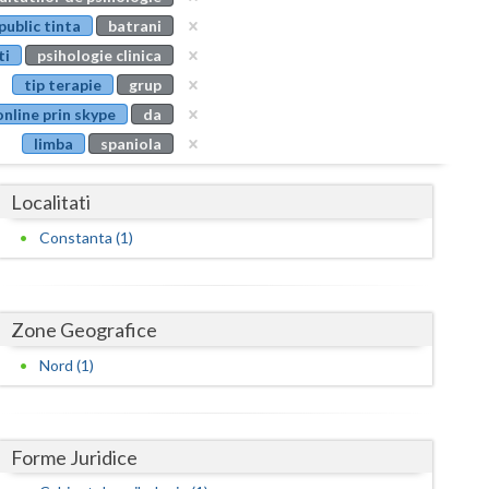
Buzau
public tinta
batrani
ti
psihologie clinica
Calarasi
tip terapie
grup
Caras-Severin
online prin skype
da
limba
spaniola
Cluj
Constanta
Localitati
Covasna
Constanta (1)
Dambovita
Dolj
Zone Geografice
Galati
Nord (1)
Giurgiu
Gorj
Forme Juridice