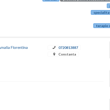
specialita
terapie 
Amalia Florentina
0720813887
Constanta