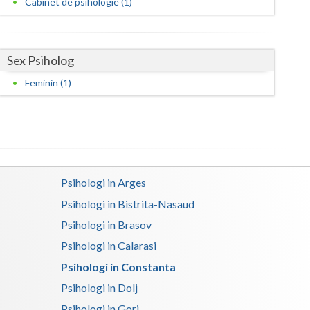
Cabinet de psihologie (1)
Harghita
Hunedoara
Ialomita
Sex Psiholog
Feminin (1)
Iasi
Ilfov
Maramures
Mehedinti
Psihologi in Arges
Mures
Psihologi in Bistrita-Nasaud
Psihologi in Brasov
Neamt
Psihologi in Calarasi
Olt
Psihologi in Constanta
Prahova
Psihologi in Dolj
Salaj
Psihologi in Gorj