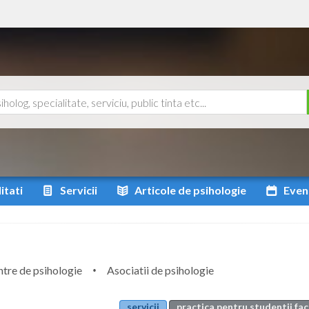
itati
Servicii
Articole
de psihologie
Even
tre de psihologie
Asociatii de psihologie
servicii
practica pentru studentii fac