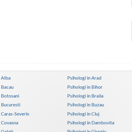
n Alba
Psihologi in Arad
n Bacau
Psihologi in Bihor
n Botosani
Psihologi in Braila
n Bucuresti
Psihologi in Buzau
n Caras-Severin
Psihologi in Cluj
n Covasna
Psihologi in Dambovita
 Galati
Psihologi in Giurgiu