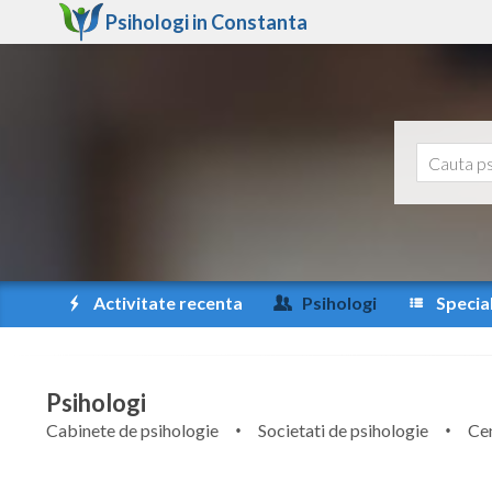
Psihologi in
Constanta
Activitate recenta
Psihologi
Special
Psihologi
Cabinete de psihologie
Societati de psihologie
Cen