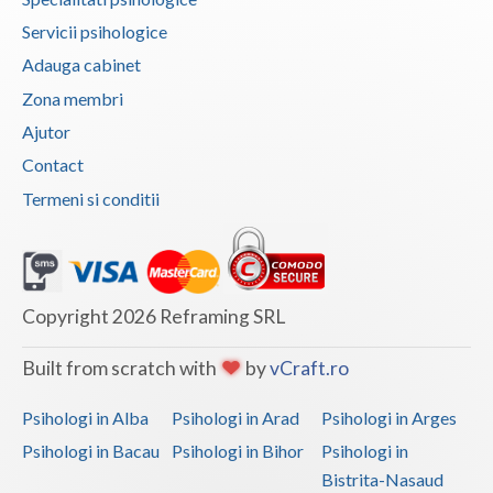
Vaslui
Servicii psihologice
Adauga cabinet
Vrancea
Zona membri
Ajutor
Contact
Termeni si conditii
Copyright 2026 Reframing SRL
Built from scratch with
by
vCraft.ro
Psihologi in Alba
Psihologi in Arad
Psihologi in Arges
Psihologi in Bacau
Psihologi in Bihor
Psihologi in
Bistrita-Nasaud