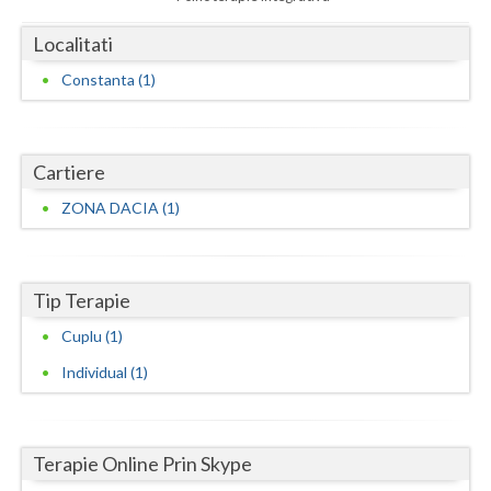
Dolj
Localitati
Galati
Constanta (1)
Giurgiu
Gorj
Cartiere
Harghita
ZONA DACIA (1)
Hunedoara
Ialomita
Tip Terapie
Iasi
Cuplu (1)
Ilfov
Individual (1)
Maramures
Mehedinti
Terapie Online Prin Skype
Mures