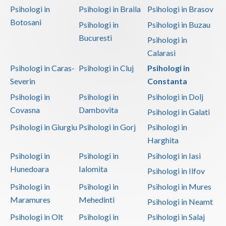
Psihologi in
Psihologi in Braila
Psihologi in Brasov
Botosani
Psihologi in
Psihologi in Buzau
Bucuresti
Psihologi in
Calarasi
Psihologi in Caras-
Psihologi in Cluj
Psihologi in
Severin
Constanta
Psihologi in
Psihologi in
Psihologi in Dolj
Covasna
Dambovita
Psihologi in Galati
Psihologi in Giurgiu
Psihologi in Gorj
Psihologi in
Harghita
Psihologi in
Psihologi in
Psihologi in Iasi
Hunedoara
Ialomita
Psihologi in Ilfov
Psihologi in
Psihologi in
Psihologi in Mures
Maramures
Mehedinti
Psihologi in Neamt
Psihologi in Olt
Psihologi in
Psihologi in Salaj