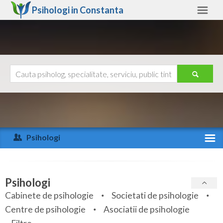
Psihologi in
Constanta
Constanta
Alte judete
Ajutor
Contact
Alba
Arad
Psihologi
Arges
Activitate recenta
Bacau
Specialitati
Psihologi
Bihor
Cabinete de psihologie
Societati de psihologie
Servicii
Centre de psihologie
Asociatii de psihologie
Bistrita-Nasaud
Articole