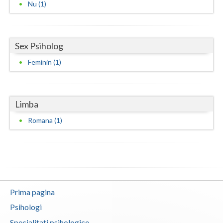
Nu (1)
Neamt
Olt
Sex Psiholog
Prahova
Feminin (1)
Salaj
Satu-Mare
Limba
Sibiu
Romana (1)
Suceava
Teleorman
Timis
Prima pagina
Tulcea
Psihologi
Valcea
Specialitati psihologice