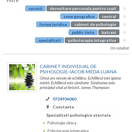
Filtre
Botosani
servicii
dezvoltare personala pentru copii
Evenimente
Braila
zone geografice
central
Cabinet
forme juridice
cabinet de psihologie
Brasov
public tinta
batrani
Membri
Bucuresti
specialitati
psihoterapie integrativa
Un rezultat
Buzau
Calarasi
CABINET INDIVIDUAL DE
PSIHOLOGIE-IACOB MEDA LUANA
Caras-Severin
Omul are nevoie de echilibru. Echilibrul este igiena
mintii. Echilibrul este sănătate. Sănătatea este
Cluj
principiul vital al fericirii. James Thompson
Constanta
0724936060
Constanta
Covasna
Specialitati psihologice atestate
Dambovita
Psihologie clinica
Psihoterapie integrativa