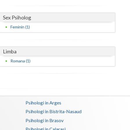
Harghita
Hunedoara
Sex Psiholog
Ialomita
Feminin (1)
Iasi
Ilfov
Limba
Maramures
Romana (1)
Mehedinti
Mures
Neamt
Psihologi in Arges
Olt
Psihologi in Bistrita-Nasaud
Prahova
Psihologi in Brasov
Salaj
Psihologi in Calarasi