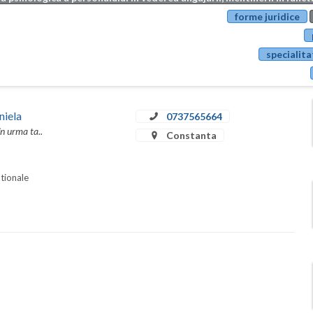
forme juridice
specialita
niela
0737565664
în urma ta..
Constanta
ationale