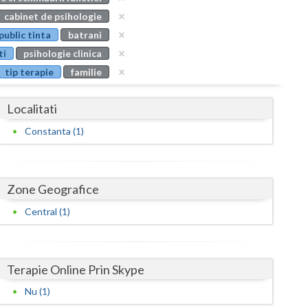
Buzau
cabinet de psihologie
public tinta
batrani
Calarasi
ti
psihologie clinica
Caras-Severin
tip terapie
familie
Cluj
Localitati
Constanta
Constanta (1)
Covasna
Dambovita
Zone Geografice
Dolj
Central (1)
Galati
Giurgiu
Terapie Online Prin Skype
Gorj
Nu (1)