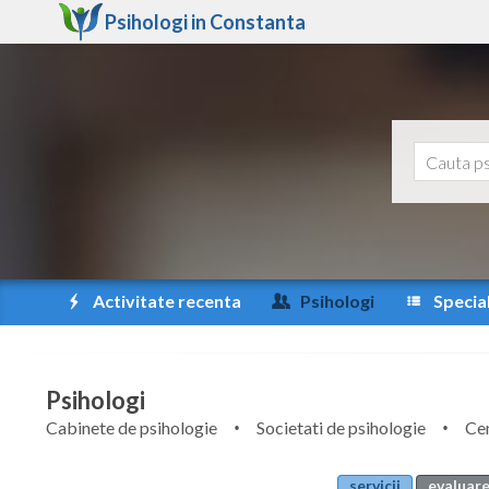
Psihologi in
Constanta
Activitate recenta
Psihologi
Special
Psihologi
Cabinete de psihologie
Societati de psihologie
Cen
servicii
evaluare