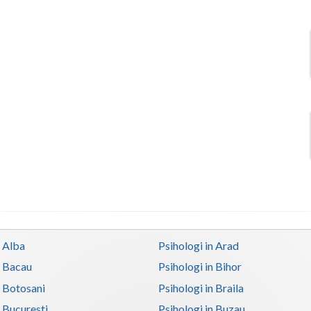
n Alba
Psihologi in Arad
n Bacau
Psihologi in Bihor
n Botosani
Psihologi in Braila
n Bucuresti
Psihologi in Buzau