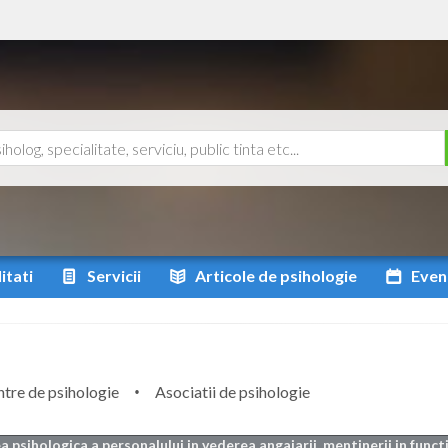
itati
Servicii
Articole
de psihologie
Even
tre de psihologie
Asociatii de psihologie
a psihologica a personalului in vederea angajarii, mentinerii in functi