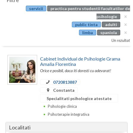
Filtre
Botosani
servicii
practica pentru studentii facultatilor de
Evenimente
Braila
psihologie
Cabinet
public tinta
adulti
Brasov
limba
spaniola
Membri
Bucuresti
Un rezultat
Buzau
Cabinet Individual de Psihologie Grama
Calarasi
Amalia Florentina
Orice e posibil, daca iti doresti cu adevarat!
Caras-Severin
0720813887
Cluj
Constanta
Specialitati psihologice atestate
Constanta
Psihologie clinica
Covasna
Psihoterapie integrativa
Dambovita
Localitati