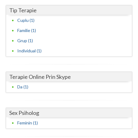
Tip Terapie
Neamt
Cuplu (1)
Olt
Familie (1)
Prahova
Grup (1)
Salaj
Individual (1)
Satu-Mare
Sibiu
Terapie Online Prin Skype
Suceava
Da (1)
Teleorman
Timis
Sex Psiholog
Tulcea
Feminin (1)
Valcea