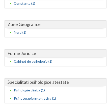
Dolj
Constanta (1)
Galati
Giurgiu
Zone Geografice
Gorj
Nord (1)
Harghita
Hunedoara
Forme Juridice
Ialomita
Cabinet de psihologie (1)
Iasi
Ilfov
Specialitati psihologice atestate
Maramures
Psihologie clinica (1)
Psihoterapie integrativa (1)
Mehedinti
Mures