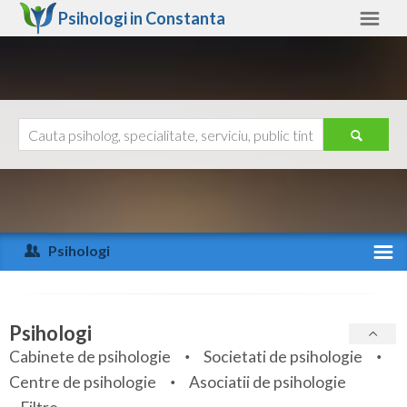
Psihologi in
Constanta
Constanta
Alte judete
Ajutor
Contact
Alba
Arad
Psihologi
Arges
Activitate recenta
Bacau
Specialitati
Psihologi
Bihor
Cabinete de psihologie
Societati de psihologie
Servicii
Centre de psihologie
Asociatii de psihologie
Bistrita-Nasaud
Articole