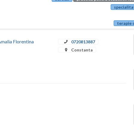
specialita
terapie 
Amalia Florentina
0720813887
Constanta