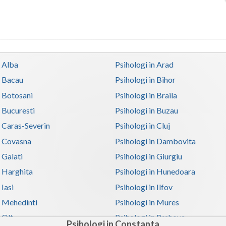
n Alba
Psihologi in Arad
n Bacau
Psihologi in Bihor
n Botosani
Psihologi in Braila
n Bucuresti
Psihologi in Buzau
n Caras-Severin
Psihologi in Cluj
n Covasna
Psihologi in Dambovita
 Galati
Psihologi in Giurgiu
n Harghita
Psihologi in Hunedoara
 Iasi
Psihologi in Ilfov
n Mehedinti
Psihologi in Mures
 Olt
Psihologi in Prahova
Psihologi in Constanta