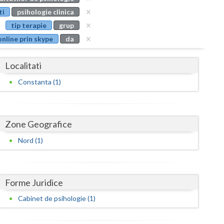
Buzau
ti
psihologie clinica
tip terapie
grup
Calarasi
online prin skype
da
Caras-Severin
Localitati
Cluj
Constanta (1)
Constanta
Covasna
Zone Geografice
Dambovita
Nord (1)
Dolj
Galati
Forme Juridice
Giurgiu
Cabinet de psihologie (1)
Gorj