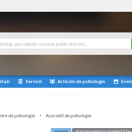
itati
Servicii
Articole
de psihologie
Even
tre de psihologie
Asociatii de psihologie
servicii
practica pentru studentii fac