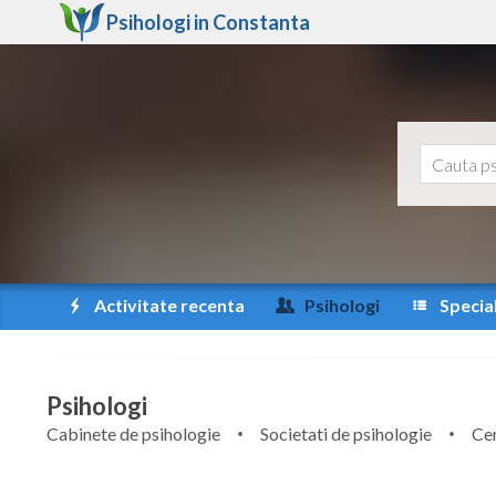
Psihologi in
Constanta
Activitate recenta
Psihologi
Special
Psihologi
Cabinete de psihologie
Societati de psihologie
Cen