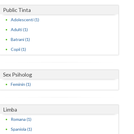
Harghita
Public Tinta
Hunedoara
Adolescenti (1)
Ialomita
Adulti (1)
Iasi
Batrani (1)
Ilfov
Copii (1)
Maramures
Mehedinti
Sex Psiholog
Feminin (1)
Mures
Neamt
Limba
Olt
Romana (1)
Prahova
Spaniola (1)
Salaj