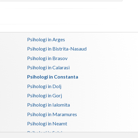
Satu-Mare
Sibiu
Suceava
Psihologi in Arges
Teleorman
Psihologi in Bistrita-Nasaud
Psihologi in Brasov
Timis
Psihologi in Calarasi
Tulcea
Psihologi in Constanta
Valcea
Psihologi in Dolj
Psihologi in Gorj
Vaslui
Psihologi in Ialomita
Vrancea
Psihologi in Maramures
Psihologi in Neamt
Psihologi in Salaj