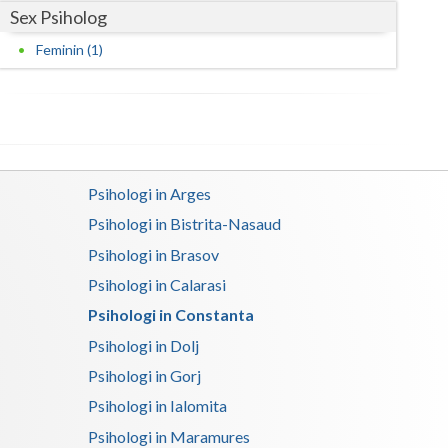
Sex Psiholog
Satu-Mare
Feminin (1)
Sibiu
Suceava
Teleorman
Psihologi in Arges
Timis
Psihologi in Bistrita-Nasaud
Tulcea
Psihologi in Brasov
Valcea
Psihologi in Calarasi
Psihologi in Constanta
Vaslui
Psihologi in Dolj
Vrancea
Psihologi in Gorj
Psihologi in Ialomita
Psihologi in Maramures