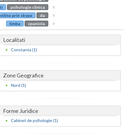
Buzau
ti
psihologie clinica
online prin skype
da
Calarasi
limba
spaniola
Caras-Severin
Localitati
Cluj
Constanta (1)
Constanta
Covasna
Zone Geografice
Dambovita
Nord (1)
Dolj
Galati
Forme Juridice
Giurgiu
Cabinet de psihologie (1)
Gorj