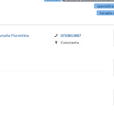
specialita
terapie 
Amalia Florentina
0720813887
Constanta