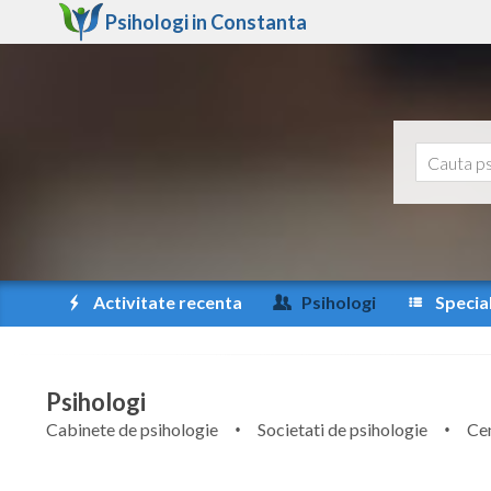
Psihologi in
Constanta
Activitate recenta
Psihologi
Special
Psihologi
Cabinete de psihologie
Societati de psihologie
Cen