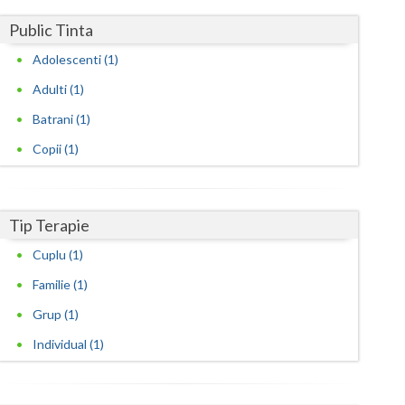
Harghita
Public Tinta
Hunedoara
Adolescenti (1)
Ialomita
Adulti (1)
Iasi
Batrani (1)
Ilfov
Copii (1)
Maramures
Mehedinti
Tip Terapie
Cuplu (1)
Mures
Familie (1)
Neamt
Grup (1)
Olt
Individual (1)
Prahova
Salaj