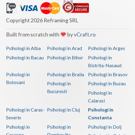
Copyright 2026 Reframing SRL
Built from scratch with
by
vCraft.ro
Psihologi in Alba
Psihologi in Arad
Psihologi in Arges
Psihologi in Bacau
Psihologi in Bihor
Psihologi in
Bistrita-Nasaud
Psihologi in
Psihologi in Braila
Psihologi in Brasov
Botosani
Psihologi in
Psihologi in Buzau
Bucuresti
Psihologi in
Calarasi
Psihologi in Caras-
Psihologi in Cluj
Psihologi in
Severin
Constanta
Psihologi in
Psihologi in
Psihologi in Dolj
Covasna
Dambovita