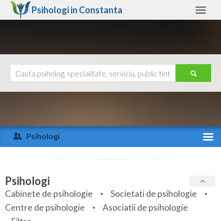
Psihologi in
Constanta
Constanta
Alte judete
Ajutor
Contact
Alba
Arad
Psihologi
Arges
Activitate recenta
Bacau
Specialitati
Psihologi
Bihor
Cabinete de psihologie
Societati de psihologie
Servicii
Centre de psihologie
Asociatii de psihologie
Bistrita-Nasaud
Articole