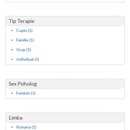
Neamt
Tip Terapie
Olt
Cuplu (1)
Prahova
Familie (1)
Salaj
Grup (1)
Satu-Mare
Individual (1)
Sibiu
Suceava
Sex Psiholog
Teleorman
Feminin (1)
Timis
Tulcea
Limba
Valcea
Romana (1)