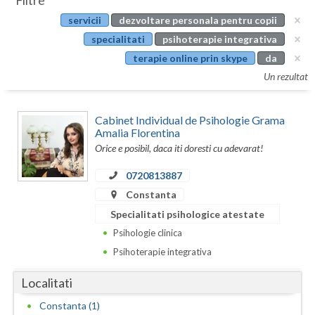
Filtre
Botosani
servicii
dezvoltare personala pentru copii
Evenimente
Braila
specialitati
psihoterapie integrativa
Cabinet
terapie online prin skype
da
Brasov
Un rezultat
Membri
Bucuresti
Cabinet Individual de Psihologie Grama
Buzau
Amalia Florentina
Orice e posibil, daca iti doresti cu adevarat!
Calarasi
0720813887
Caras-Severin
Constanta
Cluj
Specialitati psihologice atestate
Psihologie clinica
Constanta
Psihoterapie integrativa
Covasna
Localitati
Dambovita
Constanta (1)