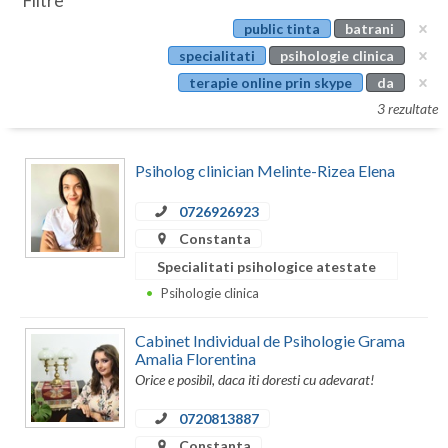
Filtre
Botosani
public tinta
batrani
Evenimente
Braila
specialitati
psihologie clinica
Cabinet
terapie online prin skype
da
Brasov
3 rezultate
Membri
Bucuresti
Psiholog clinician Melinte-Rizea Elena
Buzau
0726926923
Calarasi
Constanta
Caras-Severin
Specialitati psihologice atestate
Cluj
Psihologie clinica
Constanta
Cabinet Individual de Psihologie Grama
Amalia Florentina
Covasna
Orice e posibil, daca iti doresti cu adevarat!
Dambovita
0720813887
Constanta