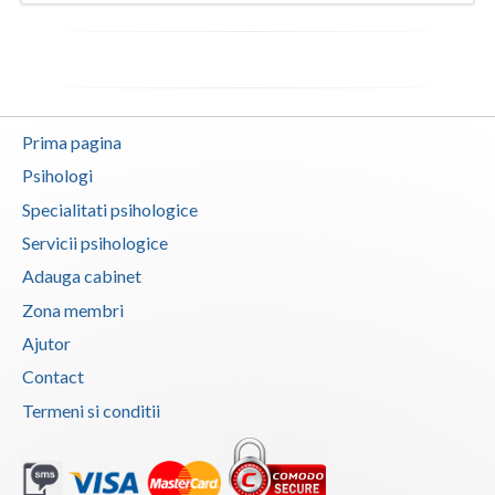
Expertiza psihologica clinica (1)
Expertiza psihologica judiciara (1)
Hipnoza (1)
Interventie psihologica in tulburarile de invatare (1)
Prima pagina
Interventie psihologica online (2)
Psihologi
Logoterapie (1)
Specialitati psihologice
Practica pentru studentii facultatilor de psiho... (1)
Servicii psihologice
Adauga cabinet
Programare neurolingvistica (1)
Zona membri
Psihodiagnostic si evaluare clinica (3)
Ajutor
Psihoterapia normalului si patologicului in imb... (1)
Contact
Psihoterapie - Interventie psihoterapeutica in ... (1)
Termeni si conditii
Psihoterapie - Interventie psihoterapeutica in ... (1)
Psihoterapie - Interventie psihoterapeutica in ... (1)