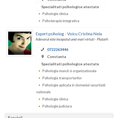
Dolj
Specialitati psihologice atestate
Galati
Psihologie clinica
Psihoterapie integrativa
Giurgiu
Gorj
Expert psiholog - Voicu Cristina Nela
Adevarul este inceputul unei mari virtuti - Plutarh
Harghita
0722263446
Hunedoara
Constanta
Specialitati psihologice atestate
Ialomita
Psihologia muncii si organizationala
Iasi
Psihologia transporturilor
Ilfov
Psihologie aplicata in domeniul securitatii
nationale
Maramures
Psihologie clinica
Mehedinti
Psihologie judiciara
Mures
Servicii