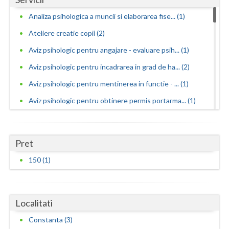
Analiza psihologica a muncii si elaborarea fise... (1)
Neamt
Ateliere creatie copii (2)
Olt
Aviz psihologic pentru angajare - evaluare psih... (1)
Prahova
Aviz psihologic pentru incadrarea in grad de ha... (2)
Salaj
Aviz psihologic pentru mentinerea in functie - ... (1)
Satu-Mare
Aviz psihologic pentru obtinere permis portarma... (1)
Aviz psihologic pentru obtinerea permisului de ... (1)
Sibiu
Aviz psihologic pentru scoala - evaluare psihol... (2)
Suceava
Pret
Aviz psihologic si evaluare clinica la cerere c... (1)
150 (1)
Teleorman
Consiliere in cariera si orientare vocationala (1)
Timis
Consiliere psihologica (3)
Localitati
Consiliere psihologica in vederea integrarii so... (1)
Tulcea
Consiliere psihologica in vederea reconversiei ... (1)
Constanta (3)
Valcea