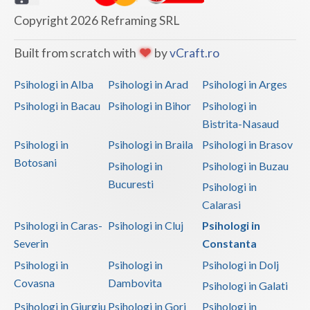
Psihoterapie - Interventie psihoterapeutica in ... (1)
Copyright 2026 Reframing SRL
Psihoterapie - Interventie psihoterapeutica in ... (1)
Psihoterapie - Interventie psihoterapeutica in ... (1)
Built from scratch with
by
vCraft.ro
Psihoterapie - Interventie psihoterapeutica in ... (1)
Psihologi in Alba
Psihologi in Arad
Psihologi in Arges
Psihoterapie - Interventie psihoterapeutica in ... (1)
Psihologi in Bacau
Psihologi in Bihor
Psihologi in
Psihoterapie - Interventie psihoterapeutica in ... (1)
Bistrita-Nasaud
Psihoterapie suportiva (1)
Psihologi in
Psihologi in Braila
Psihologi in Brasov
Psihoterapie, asistenta si consultanta psihologica (1)
Botosani
Psihologi in
Psihologi in Buzau
Bucuresti
Psihoterapie/ consiliere online (via skype) (1)
Psihologi in
Calarasi
Terapie ABA (2)
Psihologi in Caras-
Psihologi in Cluj
Psihologi in
Terapie suportiva pentru persoane dependente de...
Severin
Constanta
(1)
Psihologi in
Psihologi in
Psihologi in Dolj
Terapie suportiva pentru persoanele care sufera... (1)
Covasna
Dambovita
Psihologi in Galati
Testare poligraf (1)
Psihologi in Giurgiu
Psihologi in Gorj
Psihologi in