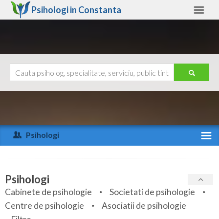
Psihologi in
Constanta
Constanta
Alte judete
Ajutor
Contact
Alba
Arad
Psihologi
Arges
Activitate recenta
Bacau
Specialitati
Psihologi
Bihor
Cabinete de psihologie
Societati de psihologie
Servicii
Centre de psihologie
Asociatii de psihologie
Bistrita-Nasaud
Articole