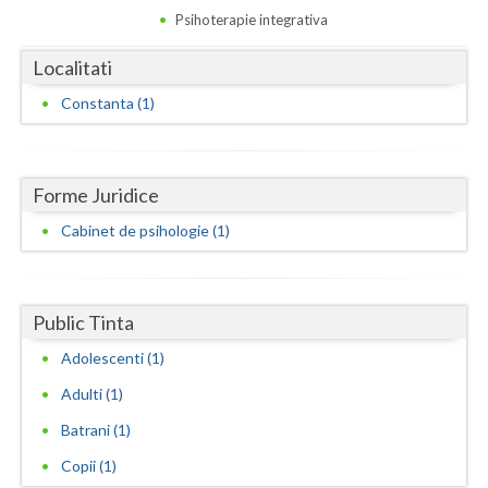
Dolj
Psihoterapie integrativa
Galati
Localitati
Giurgiu
Constanta (1)
Gorj
Harghita
Forme Juridice
Hunedoara
Cabinet de psihologie (1)
Ialomita
Iasi
Public Tinta
Ilfov
Adolescenti (1)
Adulti (1)
Maramures
Batrani (1)
Mehedinti
Copii (1)
Mures