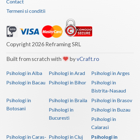
Contact
Vaslui
Termeni si conditii
Vrancea
Copyright 2026 Reframing SRL
Built from scratch with
by
vCraft.ro
Psihologi in Alba
Psihologi in Arad
Psihologi in Arges
Psihologi in Bacau
Psihologi in Bihor
Psihologi in
Bistrita-Nasaud
Psihologi in
Psihologi in Braila
Psihologi in Brasov
Botosani
Psihologi in
Psihologi in Buzau
Bucuresti
Psihologi in
Calarasi
Psihologi in Caras-
Psihologi in Cluj
Psihologi in