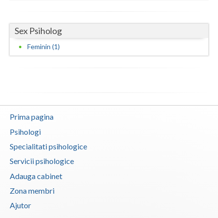
Neamt
Sex Psiholog
Olt
Feminin (1)
Prahova
Salaj
Satu-Mare
Sibiu
Prima pagina
Psihologi
Suceava
Specialitati psihologice
Teleorman
Servicii psihologice
Timis
Adauga cabinet
Zona membri
Tulcea
Ajutor
Valcea