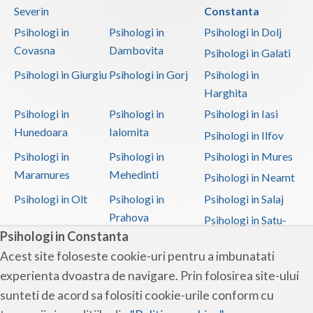
Severin
Constanta
Psihologi in
Psihologi in
Psihologi in Dolj
Covasna
Dambovita
Psihologi in Galati
Psihologi in Giurgiu
Psihologi in Gorj
Psihologi in
Harghita
Psihologi in
Psihologi in
Psihologi in Iasi
Hunedoara
Ialomita
Psihologi in Ilfov
Psihologi in
Psihologi in
Psihologi in Mures
Maramures
Mehedinti
Psihologi in Neamt
Psihologi in Olt
Psihologi in
Psihologi in Salaj
Prahova
Psihologi in Satu-
Psihologi in Constanta
Mare
Acest site foloseste cookie-uri pentru a imbunatati
Psihologi in Sibiu
Psihologi in
Psihologi in
experienta dvoastra de navigare. Prin folosirea site-ului
Suceava
Teleorman
sunteti de acord sa folositi cookie-urile conform cu
Psihologi in Timis
Psihologi in Tulcea
Psihologi in Valcea