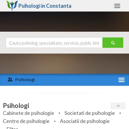
Psihologi in
Constanta
Constanta
Alte judete
Ajutor
Contact
Alba
Arad
Psihologi
Arges
Activitate recenta
Bacau
Specialitati
Psihologi
Bihor
Cabinete de psihologie
Societati de psihologie
Servicii
Centre de psihologie
Asociatii de psihologie
Bistrita-Nasaud
Articole