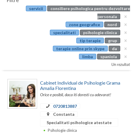
Filtre
Botosani
servicii
consiliere psihologica pentru dezvoltare
Evenimente
Braila
personala
Cabinet
zone geografice
nord
Brasov
specialitati
psihologie clinica
Membri
Bucuresti
tip terapie
grup
terapie online prin skype
da
Buzau
limba
spaniola
Calarasi
Un rezultat
Caras-Severin
Cabinet Individual de Psihologie Grama
Cluj
Amalia Florentina
Orice e posibil, daca iti doresti cu adevarat!
Constanta
0720813887
Covasna
Constanta
Dambovita
Specialitati psihologice atestate
Psihologie clinica