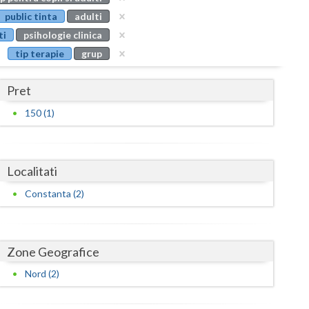
Buzau
public tinta
adulti
ti
psihologie clinica
Calarasi
tip terapie
grup
Caras-Severin
Pret
Cluj
150 (1)
Constanta
Covasna
Localitati
Dambovita
Constanta (2)
Dolj
Galati
Zone Geografice
Giurgiu
Nord (2)
Gorj