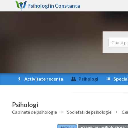
Psihologi in
Constanta
Activitate recenta
Psihologi
Special
Psihologi
Cabinete de psihologie
Societati de psihologie
Cen
servicii
examinari psihologice in 