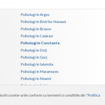
Satu-Mare
Psihologi in Arges
Sibiu
Psihologi in Bistrita-Nasaud
Suceava
Psihologi in Brasov
Psihologi in Calarasi
Teleorman
Psihologi in Constanta
Timis
Psihologi in Dolj
Tulcea
Psihologi in Gorj
Psihologi in Ialomita
Valcea
Psihologi in Maramures
Vaslui
Psihologi in Neamt
Vrancea
Psihologi in Salaj
Psihologi in Suceava
ositi cookie-urile conform cu termenii si conditiile din
"Politica
Psihologi in Tulcea