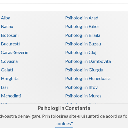
n Alba
Psihologi in Arad
n Bacau
Psihologi in Bihor
n Botosani
Psihologi in Braila
n Bucuresti
Psihologi in Buzau
n Caras-Severin
Psihologi in Cluj
n Covasna
Psihologi in Dambovita
 Galati
Psihologi in Giurgiu
n Harghita
Psihologi in Hunedoara
 Iasi
Psihologi in Ilfov
n Mehedinti
Psihologi in Mures
 Olt
Psihologi in Prahova
Psihologi in Constanta
n Satu-Mare
Psihologi in Sibiu
voastra de navigare. Prin folosirea site-ului sunteti de acord sa fol
n Teleorman
Psihologi in Timis
cookies"