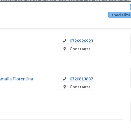
specialita
0726926923
Constanta
Amalia Florentina
0720813887
Constanta