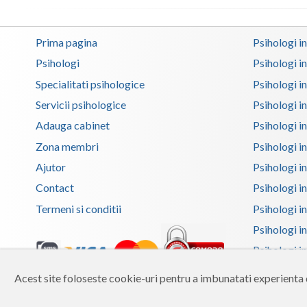
Prima pagina
Psihologi i
Psihologi
Psihologi i
Specialitati psihologice
Psihologi i
Servicii psihologice
Psihologi i
Adauga cabinet
Psihologi i
Zona membri
Psihologi i
Ajutor
Psihologi in
Contact
Psihologi i
Termeni si conditii
Psihologi in
Psihologi i
Psihologi in
Psihologi i
Acest site foloseste cookie-uri pentru a imbunatati experienta d
Copyright 2026 Reframing SRL
Psihologi i