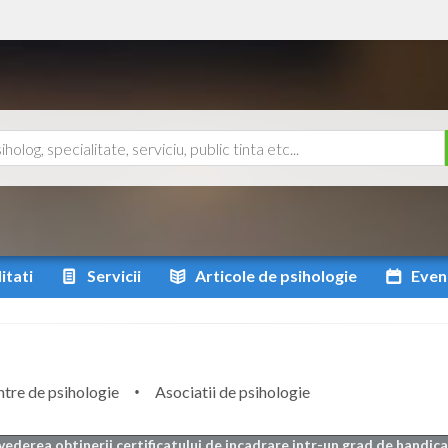
itati
Servicii
Articole
de psihologie
Even
tre de psihologie
Asociatii de psihologie
vederea obtinerii certificatului de incadrare intr-un grad de handicap