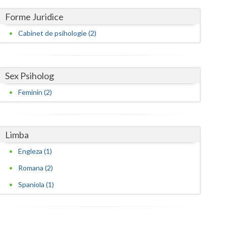
Harghita
Forme Juridice
Hunedoara
Cabinet de psihologie (2)
Ialomita
Iasi
Sex Psiholog
Ilfov
Feminin (2)
Maramures
Mehedinti
Limba
Mures
Engleza (1)
Neamt
Romana (2)
Olt
Spaniola (1)
Prahova
Salaj