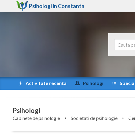
Psihologi in
Constanta
Activitate recenta
Psihologi
Special
Psihologi
Cabinete de psihologie
Societati de psihologie
Cen