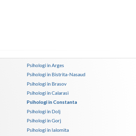
Buzau
Calarasi
Caras-Severin
Cluj
Constanta
Covasna
Psihologi in Arges
Psihologi in Bistrita-Nasaud
Dambovita
Psihologi in Brasov
Dolj
Psihologi in Calarasi
Galati
Psihologi in Constanta
Psihologi in Dolj
Giurgiu
Psihologi in Gorj
Gorj
Psihologi in Ialomita