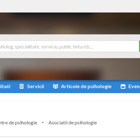
itati
Servicii
Articole
de psihologie
Even
tre de psihologie
Asociatii de psihologie