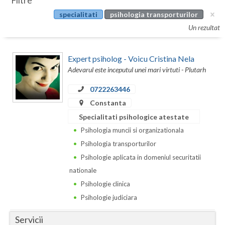
Filtre
Botosani
specialitati
psihologia transporturilor
Evenimente
Braila
Un rezultat
Cabinet
Brasov
Expert psiholog - Voicu Cristina Nela
Membri
Bucuresti
Adevarul este inceputul unei mari virtuti - Plutarh
Buzau
0722263446
Constanta
Calarasi
Specialitati psihologice atestate
Caras-Severin
Psihologia muncii si organizationala
Psihologia transporturilor
Cluj
Psihologie aplicata in domeniul securitatii
Constanta
nationale
Psihologie clinica
Covasna
Psihologie judiciara
Dambovita
Servicii