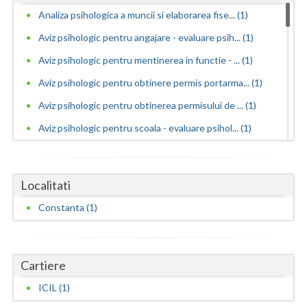
Dolj
Analiza psihologica a muncii si elaborarea fise... (1)
Galati
Aviz psihologic pentru angajare - evaluare psih... (1)
Giurgiu
Aviz psihologic pentru mentinerea in functie - ... (1)
Aviz psihologic pentru obtinere permis portarma... (1)
Gorj
Aviz psihologic pentru obtinerea permisului de ... (1)
Harghita
Aviz psihologic pentru scoala - evaluare psihol... (1)
Hunedoara
Consiliere psihologica (1)
Ialomita
Consiliere psihologica in vederea integrarii so... (1)
Localitati
Iasi
Consiliere psihologica in vederea reconversiei ... (1)
Constanta (1)
Consiliere psihologica pentru persoane dependen...
Ilfov
(1)
Maramures
Consiliere psihologica pentru persoanele care s... (1)
Cartiere
Mehedinti
Consiliere psihologica privind orientarea in ca... (1)
ICIL (1)
Consultanta psihologica pentru managementul res...
Mures