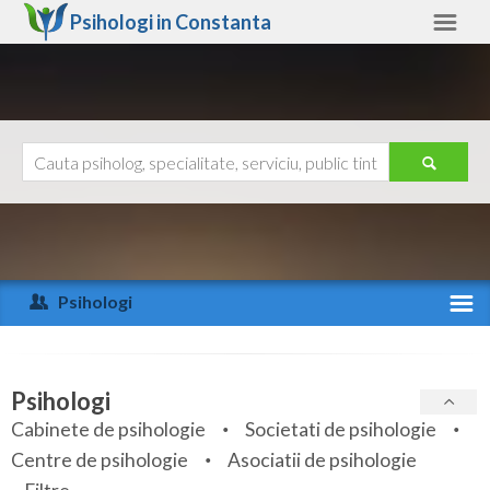
Psihologi in
Constanta
Constanta
Alte judete
Ajutor
Contact
Alba
Arad
Psihologi
Arges
Activitate recenta
Bacau
Specialitati
Psihologi
Bihor
Cabinete de psihologie
Societati de psihologie
Servicii
Centre de psihologie
Asociatii de psihologie
Bistrita-Nasaud
Articole