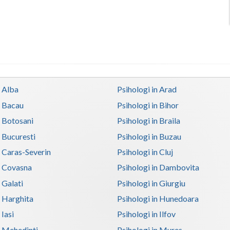
n Alba
Psihologi in Arad
n Bacau
Psihologi in Bihor
n Botosani
Psihologi in Braila
n Bucuresti
Psihologi in Buzau
n Caras-Severin
Psihologi in Cluj
n Covasna
Psihologi in Dambovita
 Galati
Psihologi in Giurgiu
n Harghita
Psihologi in Hunedoara
 Iasi
Psihologi in Ilfov
n Mehedinti
Psihologi in Mures