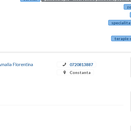
zo
specialita
terapie 
Amalia Florentina
0720813887
Constanta