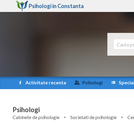
Psihologi in
Constanta
Activitate recenta
Psihologi
Special
Psihologi
Cabinete de psihologie
Societati de psihologie
Cen