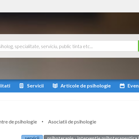
itati
Servicii
Articole
de psihologie
Even
tre de psihologie
Asociatii de psihologie
servicii
psihoterapie - interventie psihoterapeutica i