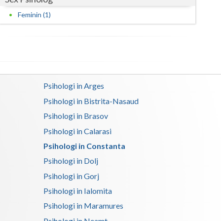
Harghita
Feminin (1)
Hunedoara
Ialomita
Iasi
Ilfov
Psihologi in Arges
Psihologi in Bistrita-Nasaud
Maramures
Psihologi in Brasov
Mehedinti
Psihologi in Calarasi
Mures
Psihologi in Constanta
Neamt
Psihologi in Dolj
Psihologi in Gorj
Olt
Psihologi in Ialomita
Prahova
Psihologi in Maramures
Salaj
Psihologi in Neamt