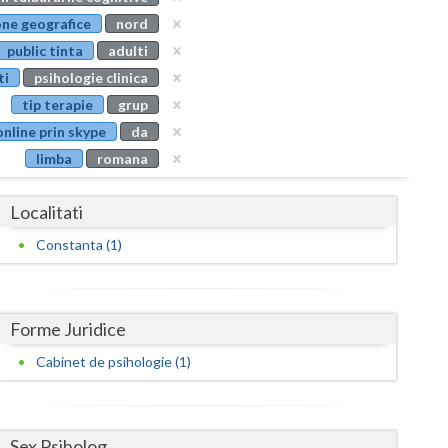
Buzau
ne geografice
nord
public tinta
adulti
Calarasi
ti
psihologie clinica
Caras-Severin
tip terapie
grup
online prin skype
da
Cluj
limba
romana
Constanta
Localitati
Covasna
Constanta (1)
Dambovita
Dolj
Forme Juridice
Galati
Cabinet de psihologie (1)
Giurgiu
Gorj
Sex Psiholog