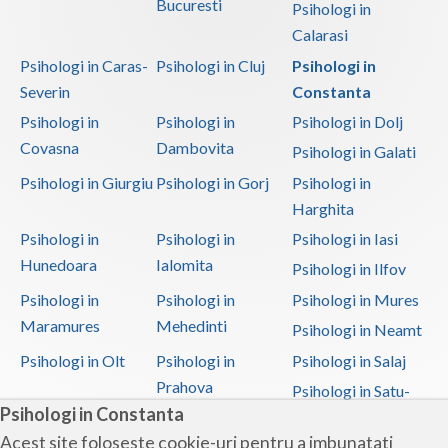
Bucuresti
Psihologi in
Calarasi
Psihologi in Caras-
Psihologi in Cluj
Psihologi in
Severin
Constanta
Psihologi in
Psihologi in
Psihologi in Dolj
Covasna
Dambovita
Psihologi in Galati
Psihologi in Giurgiu
Psihologi in Gorj
Psihologi in
Harghita
Psihologi in
Psihologi in
Psihologi in Iasi
Hunedoara
Ialomita
Psihologi in Ilfov
Psihologi in
Psihologi in
Psihologi in Mures
Maramures
Mehedinti
Psihologi in Neamt
Psihologi in Olt
Psihologi in
Psihologi in Salaj
Prahova
Psihologi in Satu-
Psihologi in Constanta
Mare
Acest site foloseste cookie-uri pentru a imbunatati
Psihologi in Sibiu
Psihologi in
Psihologi in