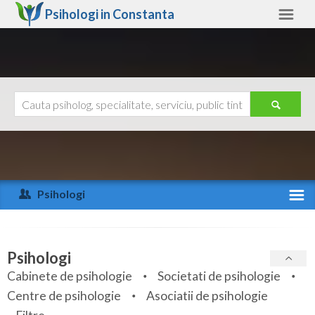
Psihologi in
Constanta
Constanta
Alte judete
Ajutor
Contact
Alba
Arad
Psihologi
Arges
Activitate recenta
Bacau
Specialitati
Psihologi
Bihor
Cabinete de psihologie
Societati de psihologie
Servicii
Centre de psihologie
Asociatii de psihologie
Bistrita-Nasaud
Articole