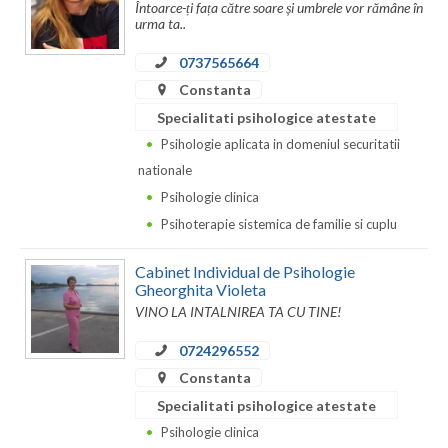
Întoarce-ți fața către soare și umbrele vor rămâne în
urma ta..
Neamt
0737565664
Olt
Constanta
Prahova
Specialitati psihologice atestate
Psihologie aplicata in domeniul securitatii
Salaj
nationale
Satu-Mare
Psihologie clinica
Psihoterapie sistemica de familie si cuplu
Sibiu
Cabinet Individual de Psihologie
Suceava
Gheorghita Violeta
VINO LA INTALNIREA TA CU TINE!
Teleorman
0724296552
Timis
Constanta
Tulcea
Specialitati psihologice atestate
Psihologie clinica
Valcea