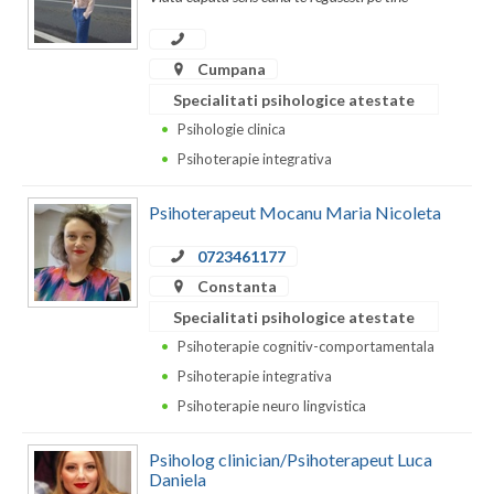
Dolj
Galati
Cumpana
Giurgiu
Specialitati psihologice atestate
Psihologie clinica
Gorj
Psihoterapie integrativa
Harghita
Psihoterapeut Mocanu Maria Nicoleta
Hunedoara
0723461177
Ialomita
Constanta
Iasi
Specialitati psihologice atestate
Psihoterapie cognitiv-comportamentala
Ilfov
Psihoterapie integrativa
Maramures
Psihoterapie neuro lingvistica
Mehedinti
Psiholog clinician/Psihoterapeut Luca
Daniela
Mures