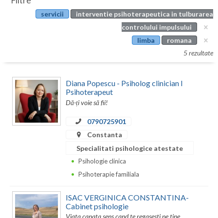
Filtre
Botosani
servicii
interventie psihoterapeutica in tulburarea
Evenimente
Braila
controlului impulsului
Cabinet
limba
romana
Brasov
5 rezultate
Membri
Bucuresti
Diana Popescu - Psiholog clinician I
Buzau
Psihoterapeut
Dă-ți voie să fii!
Calarasi
0790725901
Caras-Severin
Constanta
Cluj
Specialitati psihologice atestate
Psihologie clinica
Constanta
Psihoterapie familiala
Covasna
ISAC VERGINICA CONSTANTINA-
Dambovita
Cabinet psihologie
Viata capata sens cand te regasesti pe tine