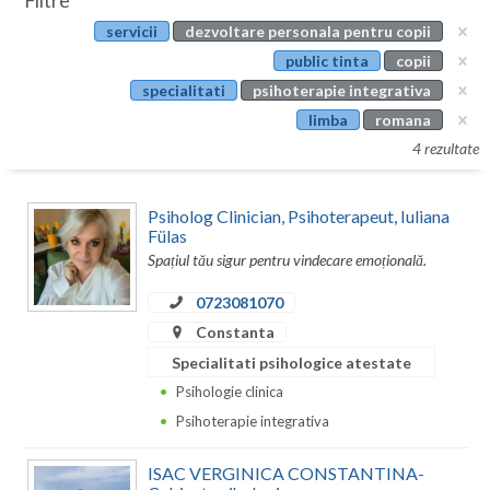
Filtre
Botosani
servicii
dezvoltare personala pentru copii
Evenimente
Braila
public tinta
copii
Cabinet
specialitati
psihoterapie integrativa
Brasov
limba
romana
Membri
Bucuresti
4 rezultate
Buzau
Psiholog Clinician, Psihoterapeut, Iuliana
Calarasi
Fülas
Spațiul tău sigur pentru vindecare emoțională.
Caras-Severin
0723081070
Cluj
Constanta
Specialitati psihologice atestate
Constanta
Psihologie clinica
Covasna
Psihoterapie integrativa
Dambovita
ISAC VERGINICA CONSTANTINA-