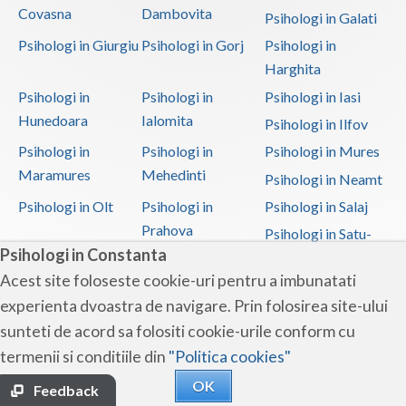
Covasna
Dambovita
Psihologi in Galati
Psihologi in Giurgiu
Psihologi in Gorj
Psihologi in
Harghita
Psihologi in
Psihologi in
Psihologi in Iasi
Hunedoara
Ialomita
Psihologi in Ilfov
Psihologi in
Psihologi in
Psihologi in Mures
Maramures
Mehedinti
Psihologi in Neamt
Psihologi in Olt
Psihologi in
Psihologi in Salaj
Prahova
Psihologi in Satu-
Psihologi in Constanta
Mare
Acest site foloseste cookie-uri pentru a imbunatati
Psihologi in Sibiu
Psihologi in
Psihologi in
experienta dvoastra de navigare. Prin folosirea site-ului
Suceava
Teleorman
sunteti de acord sa folositi cookie-urile conform cu
Psihologi in Timis
Psihologi in Tulcea
Psihologi in Valcea
termenii si conditiile din
"Politica cookies"
Psihologi in Vaslui
Psihologi in
OK
Vrancea
Feedback