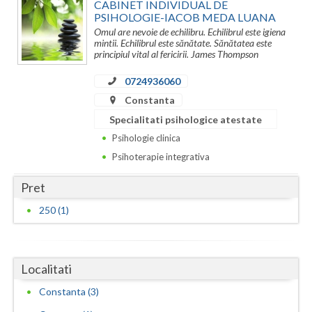
CABINET INDIVIDUAL DE
PSIHOLOGIE-IACOB MEDA LUANA
Neamt
Omul are nevoie de echilibru. Echilibrul este igiena
mintii. Echilibrul este sănătate. Sănătatea este
Olt
principiul vital al fericirii. James Thompson
Prahova
0724936060
Constanta
Salaj
Specialitati psihologice atestate
Satu-Mare
Psihologie clinica
Psihoterapie integrativa
Sibiu
Pret
Suceava
250 (1)
Teleorman
Timis
Localitati
Tulcea
Constanta (3)
Valcea