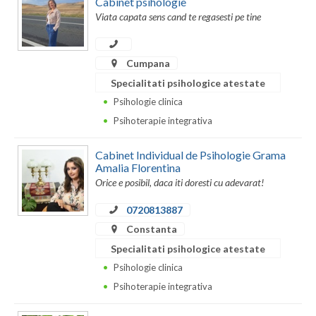
Cabinet psihologie
Dolj
Viata capata sens cand te regasesti pe tine
Galati
Giurgiu
Cumpana
Specialitati psihologice atestate
Gorj
Psihologie clinica
Harghita
Psihoterapie integrativa
Hunedoara
Cabinet Individual de Psihologie Grama
Amalia Florentina
Ialomita
Orice e posibil, daca iti doresti cu adevarat!
Iasi
0720813887
Ilfov
Constanta
Specialitati psihologice atestate
Maramures
Psihologie clinica
Mehedinti
Psihoterapie integrativa
Mures