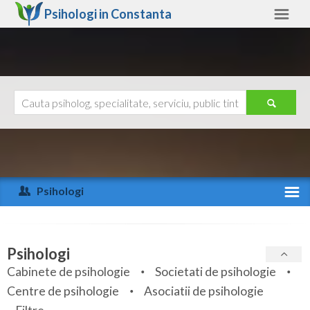
Psihologi in
Constanta
Constanta
Alte judete
Ajutor
Contact
Alba
Arad
Psihologi
Arges
Activitate recenta
Bacau
Specialitati
Psihologi
Bihor
Cabinete de psihologie
Societati de psihologie
Servicii
Centre de psihologie
Asociatii de psihologie
Bistrita-Nasaud
Articole