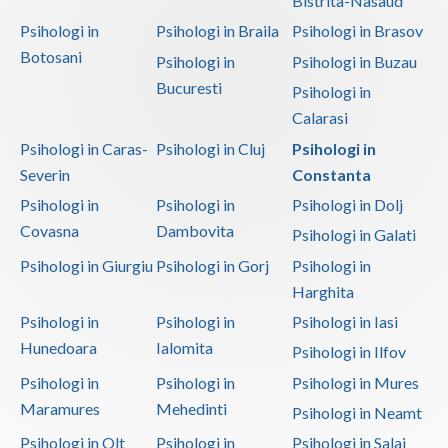
Bistrita-Nasaud
Psihologi in
Psihologi in Braila
Psihologi in Brasov
Botosani
Psihologi in
Psihologi in Buzau
Bucuresti
Psihologi in
Calarasi
Psihologi in Caras-
Psihologi in Cluj
Psihologi in
Severin
Constanta
Psihologi in
Psihologi in
Psihologi in Dolj
Covasna
Dambovita
Psihologi in Galati
Psihologi in Giurgiu
Psihologi in Gorj
Psihologi in
Harghita
Psihologi in
Psihologi in
Psihologi in Iasi
Hunedoara
Ialomita
Psihologi in Ilfov
Psihologi in
Psihologi in
Psihologi in Mures
Maramures
Mehedinti
Psihologi in Neamt
Psihologi in Olt
Psihologi in
Psihologi in Salaj