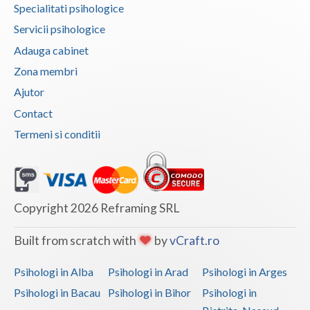
Specialitati psihologice
Vaslui
Servicii psihologice
Vrancea
Adauga cabinet
Zona membri
Ajutor
Contact
Termeni si conditii
Copyright 2026 Reframing SRL
Built from scratch with
by
vCraft.ro
Psihologi in Alba
Psihologi in Arad
Psihologi in Arges
Psihologi in Bacau
Psihologi in Bihor
Psihologi in