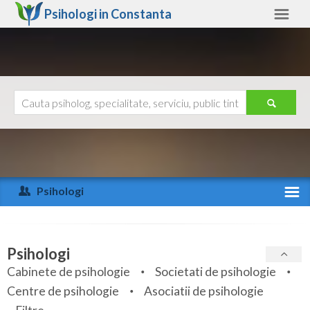
Psihologi in
Constanta
Constanta
Alte judete
Ajutor
Contact
Alba
Arad
Psihologi
Arges
Activitate recenta
Bacau
Specialitati
Psihologi
Bihor
Cabinete de psihologie
Societati de psihologie
Servicii
Centre de psihologie
Asociatii de psihologie
Bistrita-Nasaud
Articole