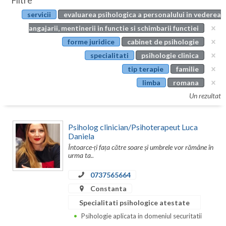
Filtre
Botosani
servicii
evaluarea psihologica a personalului in vederea
Evenimente
Braila
angajarii, mentinerii in functie si schimbarii functiei
Cabinet
forme juridice
cabinet de psihologie
Brasov
specialitati
psihologie clinica
Membri
Bucuresti
tip terapie
familie
limba
romana
Buzau
Un rezultat
Calarasi
Psiholog clinician/Psihoterapeut Luca
Caras-Severin
Daniela
Întoarce-ți fața către soare și umbrele vor rămâne în
Cluj
urma ta..
Constanta
0737565664
Covasna
Constanta
Specialitati psihologice atestate
Dambovita
Psihologie aplicata in domeniul securitatii