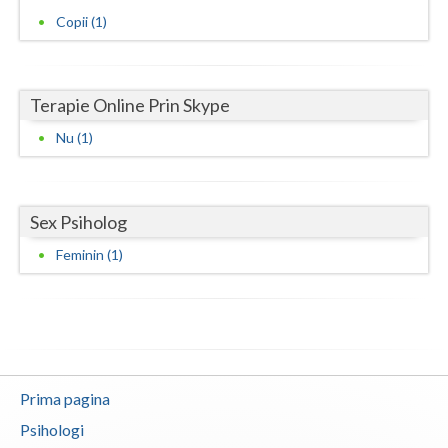
Copii (1)
Neamt
Olt
Terapie Online Prin Skype
Prahova
Nu (1)
Salaj
Satu-Mare
Sex Psiholog
Sibiu
Feminin (1)
Suceava
Teleorman
Timis
Tulcea
Prima pagina
Psihologi
Valcea