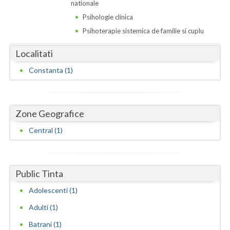
Dolj
nationale
Psihologie clinica
Galati
Psihoterapie sistemica de familie si cuplu
Giurgiu
Localitati
Gorj
Constanta (1)
Harghita
Hunedoara
Zone Geografice
Ialomita
Central (1)
Iasi
Ilfov
Public Tinta
Maramures
Adolescenti (1)
Adulti (1)
Mehedinti
Batrani (1)
Mures