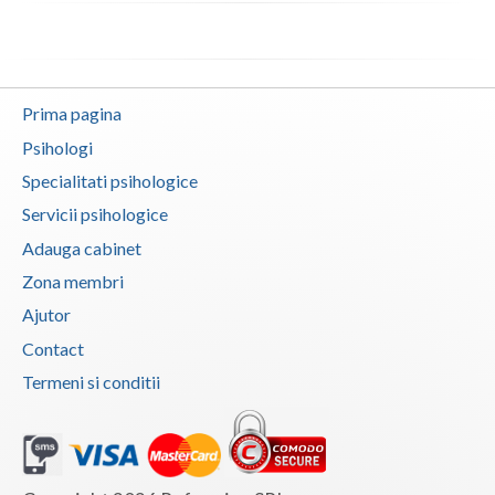
Neamt
Olt
Prima pagina
Prahova
Psihologi
Salaj
Specialitati psihologice
Servicii psihologice
Satu-Mare
Adauga cabinet
Sibiu
Zona membri
Suceava
Ajutor
Contact
Teleorman
Termeni si conditii
Timis
Tulcea
Valcea