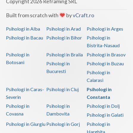
Copyright 2026 Reframing SRL
Vaslui
Built from scratch with
by
vCraft.ro
Vrancea
Psihologi in Alba
Psihologi in Arad
Psihologi in Arges
Psihologi in Bacau
Psihologi in Bihor
Psihologi in
Bistrita-Nasaud
Psihologi in
Psihologi in Braila
Psihologi in Brasov
Botosani
Psihologi in
Psihologi in Buzau
Bucuresti
Psihologi in
Calarasi
Psihologi in Caras-
Psihologi in Cluj
Psihologi in
Severin
Constanta
Psihologi in
Psihologi in
Psihologi in Dolj
Covasna
Dambovita
Psihologi in Galati
Psihologi in Giurgiu
Psihologi in Gorj
Psihologi in
Harghita