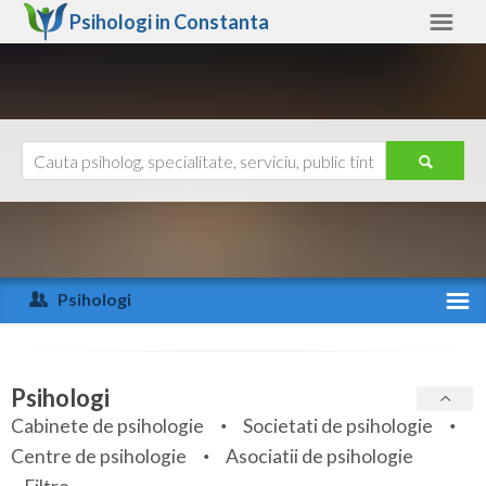
Psihologi in
Constanta
Constanta
Alte judete
Ajutor
Contact
Alba
Arad
Psihologi
Arges
Activitate recenta
Bacau
Specialitati
Psihologi
Bihor
Cabinete de psihologie
Societati de psihologie
Servicii
Centre de psihologie
Asociatii de psihologie
Bistrita-Nasaud
Articole