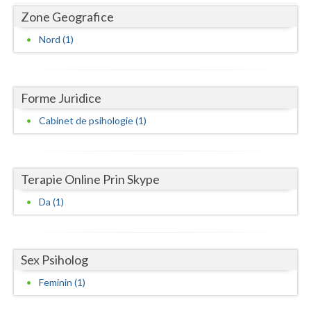
Dolj
Zone Geografice
Galati
Nord (1)
Giurgiu
Gorj
Forme Juridice
Harghita
Cabinet de psihologie (1)
Hunedoara
Ialomita
Terapie Online Prin Skype
Iasi
Da (1)
Ilfov
Maramures
Sex Psiholog
Mehedinti
Feminin (1)
Mures