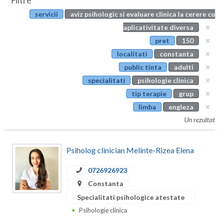
Filtre
Botosani
servicii
aviz psihologic si evaluare clinica la cerere cu
Evenimente
Braila
aplicativitate diversa
Cabinet
pret
150
Brasov
localitati
constanta
Membri
Bucuresti
public tinta
adulti
specialitati
psihologie clinica
Buzau
tip terapie
grup
Calarasi
limba
engleza
Un rezultat
Caras-Severin
Cluj
Psiholog clinician Melinte-Rizea Elena
Constanta
0726926923
Covasna
Constanta
Specialitati psihologice atestate
Dambovita
Psihologie clinica