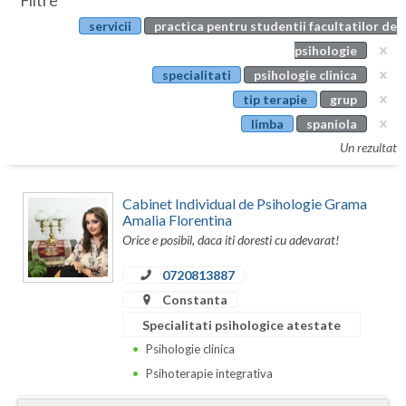
Filtre
Botosani
servicii
practica pentru studentii facultatilor de
Evenimente
Braila
psihologie
Cabinet
specialitati
psihologie clinica
Brasov
tip terapie
grup
Membri
Bucuresti
limba
spaniola
Un rezultat
Buzau
Calarasi
Cabinet Individual de Psihologie Grama
Amalia Florentina
Caras-Severin
Orice e posibil, daca iti doresti cu adevarat!
Cluj
0720813887
Constanta
Constanta
Specialitati psihologice atestate
Covasna
Psihologie clinica
Dambovita
Psihoterapie integrativa