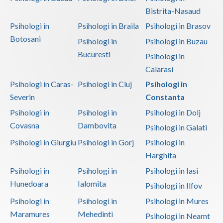
Bistrita-Nasaud
Psihologi in
Psihologi in Braila
Psihologi in Brasov
Botosani
Psihologi in
Psihologi in Buzau
Bucuresti
Psihologi in
Calarasi
Psihologi in Caras-
Psihologi in Cluj
Psihologi in
Severin
Constanta
Psihologi in
Psihologi in
Psihologi in Dolj
Covasna
Dambovita
Psihologi in Galati
Psihologi in Giurgiu
Psihologi in Gorj
Psihologi in
Harghita
Psihologi in
Psihologi in
Psihologi in Iasi
Hunedoara
Ialomita
Psihologi in Ilfov
Psihologi in
Psihologi in
Psihologi in Mures
Maramures
Mehedinti
Psihologi in Neamt