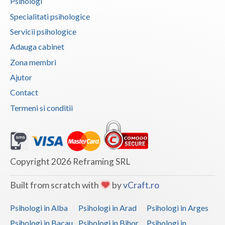
Psihologi
Vaslui
Specialitati psihologice
Servicii psihologice
Vrancea
Adauga cabinet
Zona membri
Ajutor
Contact
Termeni si conditii
Copyright 2026 Reframing SRL
Built from scratch with
by
vCraft.ro
Psihologi in Alba
Psihologi in Arad
Psihologi in Arges
Psihologi in Bacau
Psihologi in Bihor
Psihologi in