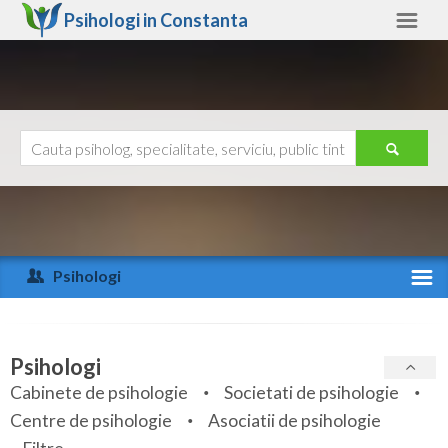
Psihologi in
Constanta
Constanta
Alte judete
Ajutor
Contact
Alba
Arad
Psihologi
Arges
Activitate recenta
Bacau
Specialitati
Psihologi
Bihor
Cabinete de psihologie
Societati de psihologie
Servicii
Centre de psihologie
Asociatii de psihologie
Bistrita-Nasaud
Articole