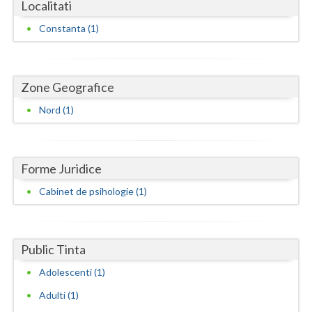
Dolj
Localitati
Constanta (1)
Galati
Giurgiu
Zone Geografice
Gorj
Nord (1)
Harghita
Hunedoara
Forme Juridice
Ialomita
Cabinet de psihologie (1)
Iasi
Ilfov
Public Tinta
Maramures
Adolescenti (1)
Mehedinti
Adulti (1)
Mures