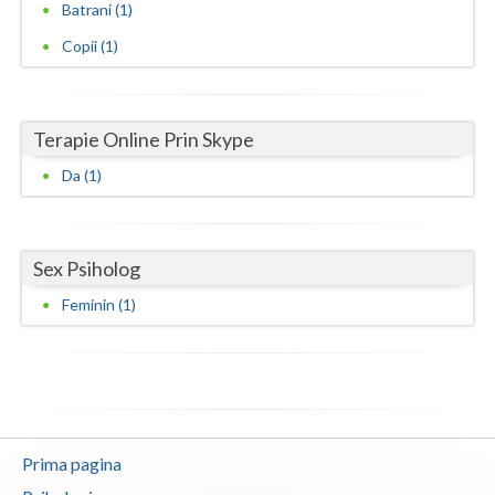
Batrani (1)
Neamt
Copii (1)
Olt
Prahova
Terapie Online Prin Skype
Salaj
Da (1)
Satu-Mare
Sibiu
Sex Psiholog
Feminin (1)
Suceava
Teleorman
Timis
Tulcea
Prima pagina
Valcea