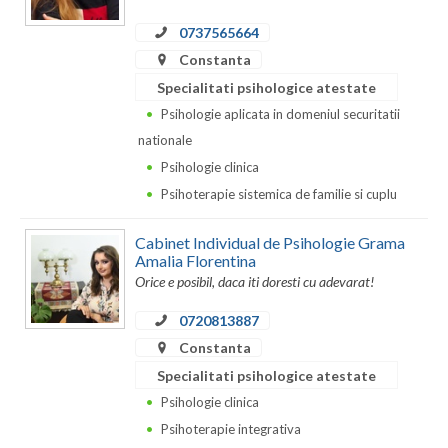
Dolj
0737565664
Galati
Constanta
Giurgiu
Specialitati psihologice atestate
Psihologie aplicata in domeniul securitatii
Gorj
nationale
Harghita
Psihologie clinica
Psihoterapie sistemica de familie si cuplu
Hunedoara
Cabinet Individual de Psihologie Grama
Ialomita
Amalia Florentina
Orice e posibil, daca iti doresti cu adevarat!
Iasi
0720813887
Ilfov
Constanta
Maramures
Specialitati psihologice atestate
Psihologie clinica
Mehedinti
Psihoterapie integrativa
Mures