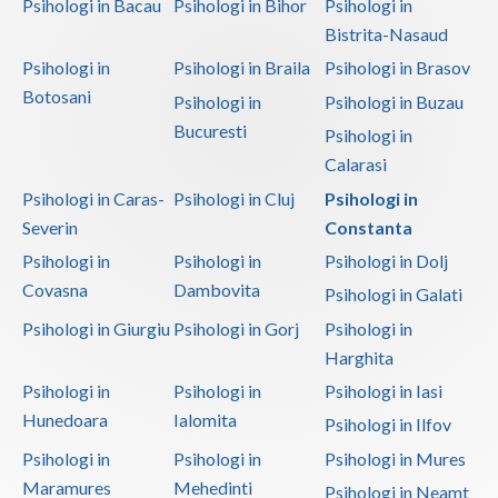
Psihologi in Bacau
Psihologi in Bihor
Psihologi in
Bistrita-Nasaud
Psihologi in
Psihologi in Braila
Psihologi in Brasov
Botosani
Psihologi in
Psihologi in Buzau
Bucuresti
Psihologi in
Calarasi
Psihologi in Caras-
Psihologi in Cluj
Psihologi in
Severin
Constanta
Psihologi in
Psihologi in
Psihologi in Dolj
Covasna
Dambovita
Psihologi in Galati
Psihologi in Giurgiu
Psihologi in Gorj
Psihologi in
Harghita
Psihologi in
Psihologi in
Psihologi in Iasi
Hunedoara
Ialomita
Psihologi in Ilfov
Psihologi in
Psihologi in
Psihologi in Mures
Maramures
Mehedinti
Psihologi in Neamt