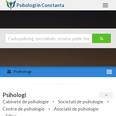
Psihologi in
Constanta
Constanta
Alte judete
Ajutor
Contact
Alba
Arad
Psihologi
Arges
Activitate recenta
Bacau
Specialitati
Psihologi
Bihor
Cabinete de psihologie
Societati de psihologie
Servicii
Centre de psihologie
Asociatii de psihologie
Bistrita-Nasaud
Articole