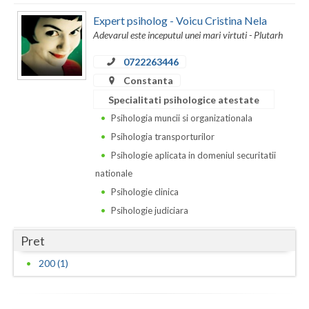
Expert psiholog - Voicu Cristina Nela
Neamt
Adevarul este inceputul unei mari virtuti - Plutarh
Olt
0722263446
Prahova
Constanta
Specialitati psihologice atestate
Salaj
Psihologia muncii si organizationala
Satu-Mare
Psihologia transporturilor
Psihologie aplicata in domeniul securitatii
Sibiu
nationale
Suceava
Psihologie clinica
Psihologie judiciara
Teleorman
Pret
Timis
200 (1)
Tulcea
Valcea