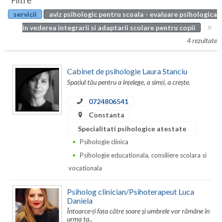
Filtre
Botosani
servicii
aviz psihologic pentru scoala - evaluare psihologica
Evenimente
Braila
in vederea integrarii si adaptarii scolare pentru copii
Cabinet
4 rezultate
Brasov
Membri
Bucuresti
Cabinet de psihologie Laura Stanciu
Spațiul tău pentru a înțelege, a simți, a crește.
Buzau
0724806541
Calarasi
Constanta
Caras-Severin
Specialitati psihologice atestate
Psihologie clinica
Cluj
Psihologie educationala, consiliere scolara si
Constanta
vocationala
Covasna
Psiholog clinician/Psihoterapeut Luca
Daniela
Dambovita
Întoarce-ți fața către soare și umbrele vor rămâne în
urma ta..