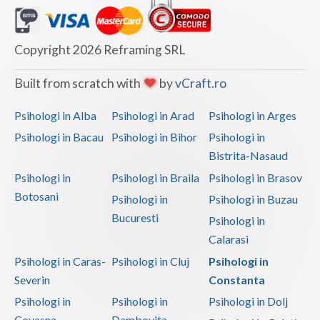
Vaslui
Copyright 2026 Reframing SRL
Vrancea
Built from scratch with
by
vCraft.ro
Psihologi in Alba
Psihologi in Arad
Psihologi in Arges
Psihologi in Bacau
Psihologi in Bihor
Psihologi in
Bistrita-Nasaud
Psihologi in
Psihologi in Braila
Psihologi in Brasov
Botosani
Psihologi in
Psihologi in Buzau
Bucuresti
Psihologi in
Calarasi
Psihologi in Caras-
Psihologi in Cluj
Psihologi in
Severin
Constanta
Psihologi in
Psihologi in
Psihologi in Dolj
Covasna
Dambovita