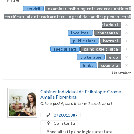
Filtre
Botosani
servicii
examinari psihologice in vederea obtinerii
Evenimente
Braila
certificatului de incadrare intr-un grad de handicap pentru copii
Cabinet
si adulti
Brasov
localitati
constanta
Membri
Bucuresti
public tinta
batrani
specialitati
psihologie clinica
Buzau
tip terapie
grup
Calarasi
limba
spaniola
Un rezultat
Caras-Severin
Cluj
Cabinet Individual de Psihologie Grama
Amalia Florentina
Constanta
Orice e posibil, daca iti doresti cu adevarat!
Covasna
0720813887
Constanta
Dambovita
Specialitati psihologice atestate