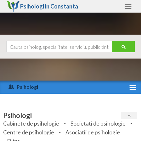
Psihologi in
Constanta
Constanta
Alte judete
Ajutor
Contact
Alba
Arad
Psihologi
Arges
Activitate recenta
Bacau
Specialitati
Psihologi
Bihor
Cabinete de psihologie
Societati de psihologie
Servicii
Centre de psihologie
Asociatii de psihologie
Bistrita-Nasaud
Articole