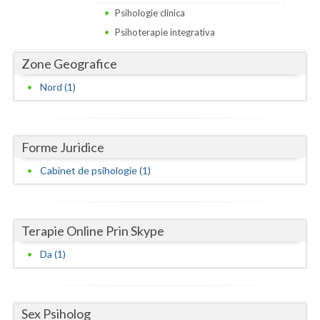
Dolj
Psihologie clinica
Galati
Psihoterapie integrativa
Giurgiu
Zone Geografice
Nord (1)
Gorj
Harghita
Forme Juridice
Hunedoara
Cabinet de psihologie (1)
Ialomita
Iasi
Terapie Online Prin Skype
Ilfov
Da (1)
Maramures
Mehedinti
Sex Psiholog
Mures