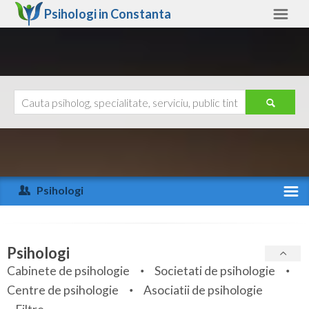
Psihologi in
Constanta
Constanta
Alte judete
Ajutor
Contact
Alba
Arad
Psihologi
Arges
Activitate recenta
Bacau
Specialitati
Psihologi
Bihor
Cabinete de psihologie
Societati de psihologie
Servicii
Centre de psihologie
Asociatii de psihologie
Bistrita-Nasaud
Articole