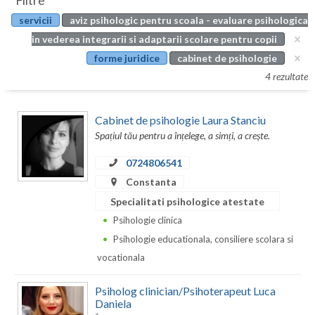
Filtre
Botosani
servicii
aviz psihologic pentru scoala - evaluare psihologica
Evenimente
Braila
in vederea integrarii si adaptarii scolare pentru copii
Cabinet
forme juridice
cabinet de psihologie
Brasov
4 rezultate
Membri
Bucuresti
Cabinet de psihologie Laura Stanciu
Buzau
Spațiul tău pentru a înțelege, a simți, a crește.
Calarasi
0724806541
Caras-Severin
Constanta
Specialitati psihologice atestate
Cluj
Psihologie clinica
Constanta
Psihologie educationala, consiliere scolara si
vocationala
Covasna
Dambovita
Psiholog clinician/Psihoterapeut Luca
Daniela