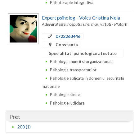
Psihoterapie integrativa
Neamt
Expert psiholog - Voicu Cristina Nela
Olt
Adevarul este inceputul unei mari virtuti - Plutarh
Prahova
0722263446
Constanta
Salaj
Specialitati psihologice atestate
Satu-Mare
Psihologia muncii si organizationala
Psihologia transporturilor
Sibiu
Psihologie aplicata in domeniul securitatii
Suceava
nationale
Psihologie clinica
Teleorman
Psihologie judiciara
Timis
Pret
Tulcea
200 (1)
Valcea