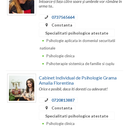
Dolj
Întoarce-ți fața către soare și umbrele vor rămâne în
urma ta..
Galati
0737565664
Giurgiu
Constanta
Specialitati psihologice atestate
Gorj
Psihologie aplicata in domeniul securitatii
Harghita
nationale
Psihologie clinica
Hunedoara
Psihoterapie sistemica de familie si cuplu
Ialomita
Cabinet Individual de Psihologie Grama
Iasi
Amalia Florentina
Orice e posibil, daca iti doresti cu adevarat!
Ilfov
0720813887
Maramures
Constanta
Specialitati psihologice atestate
Mehedinti
Psihologie clinica
Mures