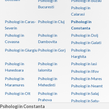
Psihologi in
Psihologi in Buzau
Bucuresti
Psihologi in
Calarasi
Psihologi in Caras-
Psihologi in Cluj
Psihologi in
Severin
Constanta
Psihologi in
Psihologi in
Psihologi in Dolj
Covasna
Dambovita
Psihologi in Galati
Psihologi in Giurgiu
Psihologi in Gorj
Psihologi in
Harghita
Psihologi in
Psihologi in
Psihologi in Iasi
Hunedoara
Ialomita
Psihologi in Ilfov
Psihologi in
Psihologi in
Psihologi in Mures
Maramures
Mehedinti
Psihologi in Neamt
Psihologi in Olt
Psihologi in
Psihologi in Salaj
Prahova
Psihologi in Satu-
Psihologi in Constanta
Mare