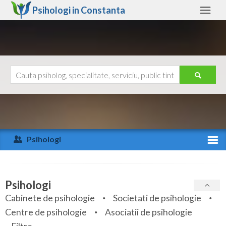
Psihologi in
Constanta
Constanta
Alte judete
Ajutor
Contact
Alba
Arad
Psihologi
Arges
Activitate recenta
Bacau
Specialitati
Psihologi
Bihor
Cabinete de psihologie
Societati de psihologie
Servicii
Centre de psihologie
Asociatii de psihologie
Bistrita-Nasaud
Articole