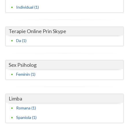
Individual (1)
Neamt
Olt
Terapie Online Prin Skype
Prahova
Da (1)
Salaj
Satu-Mare
Sex Psiholog
Sibiu
Feminin (1)
Suceava
Teleorman
Limba
Timis
Romana (1)
Tulcea
Spaniola (1)
Valcea