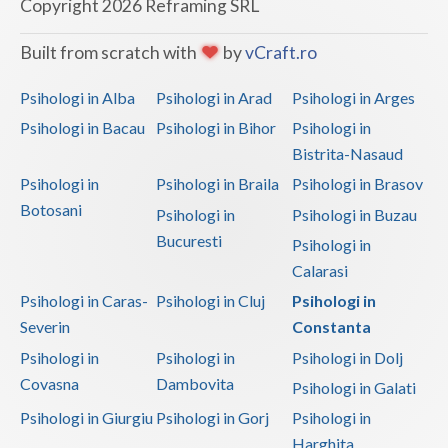
Copyright 2026 Reframing SRL
Built from scratch with
by
vCraft.ro
Psihologi in Alba
Psihologi in Arad
Psihologi in Arges
Psihologi in Bacau
Psihologi in Bihor
Psihologi in
Bistrita-Nasaud
Psihologi in
Psihologi in Braila
Psihologi in Brasov
Botosani
Psihologi in
Psihologi in Buzau
Bucuresti
Psihologi in
Calarasi
Psihologi in Caras-
Psihologi in Cluj
Psihologi in
Severin
Constanta
Psihologi in
Psihologi in
Psihologi in Dolj
Covasna
Dambovita
Psihologi in Galati
Psihologi in Giurgiu
Psihologi in Gorj
Psihologi in
Harghita