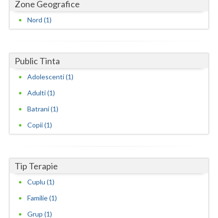
Dolj
Zone Geografice
Nord (1)
Galati
Giurgiu
Public Tinta
Gorj
Adolescenti (1)
Harghita
Adulti (1)
Hunedoara
Batrani (1)
Ialomita
Copii (1)
Iasi
Ilfov
Tip Terapie
Maramures
Cuplu (1)
Mehedinti
Familie (1)
Grup (1)
Mures