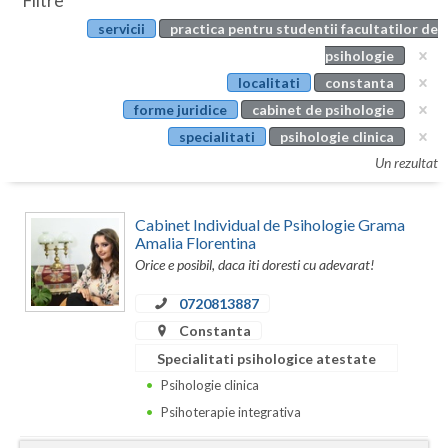
Filtre
Botosani
servicii
practica pentru studentii facultatilor de
Evenimente
Braila
psihologie
Cabinet
localitati
constanta
Brasov
forme juridice
cabinet de psihologie
Membri
Bucuresti
specialitati
psihologie clinica
Un rezultat
Buzau
Calarasi
Cabinet Individual de Psihologie Grama
Amalia Florentina
Caras-Severin
Orice e posibil, daca iti doresti cu adevarat!
Cluj
0720813887
Constanta
Constanta
Specialitati psihologice atestate
Covasna
Psihologie clinica
Dambovita
Psihoterapie integrativa