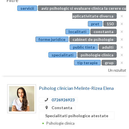
Filtre
Botosani
servicii
aviz psihologic si evaluare clinica la cerere cu
Evenimente
Braila
aplicativitate diversa
Cabinet
pret
150
Brasov
localitati
constanta
Membri
Bucuresti
forme juridice
cabinet de psihologie
public tinta
adulti
Buzau
specialitati
psihologie clinica
Calarasi
tip terapie
grup
Un rezultat
Caras-Severin
Cluj
Psiholog clinician Melinte-Rizea Elena
Constanta
0726926923
Covasna
Constanta
Specialitati psihologice atestate
Dambovita
Psihologie clinica