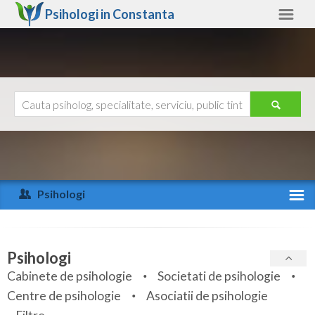
Psihologi in
Constanta
Constanta
Alte judete
Ajutor
Contact
Alba
Arad
Psihologi
Arges
Activitate recenta
Bacau
Specialitati
Psihologi
Bihor
Cabinete de psihologie
Societati de psihologie
Servicii
Centre de psihologie
Asociatii de psihologie
Bistrita-Nasaud
Articole