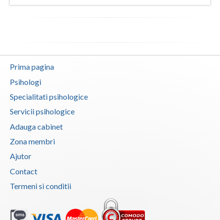
Neamt
Olt
Prahova
Prima pagina
Salaj
Psihologi
Satu-Mare
Specialitati psihologice
Servicii psihologice
Sibiu
Adauga cabinet
Suceava
Zona membri
Teleorman
Ajutor
Contact
Timis
Termeni si conditii
Tulcea
Valcea