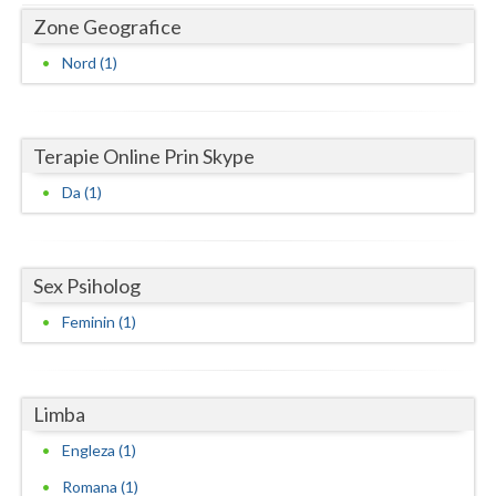
Dolj
Zone Geografice
Galati
Nord (1)
Giurgiu
Gorj
Terapie Online Prin Skype
Harghita
Da (1)
Hunedoara
Ialomita
Sex Psiholog
Iasi
Feminin (1)
Ilfov
Maramures
Limba
Mehedinti
Engleza (1)
Romana (1)
Mures