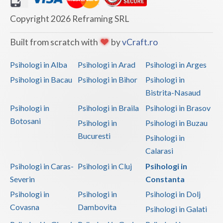
Vaslui
Copyright 2026 Reframing SRL
Vrancea
Built from scratch with
by
vCraft.ro
Psihologi in Alba
Psihologi in Arad
Psihologi in Arges
Psihologi in Bacau
Psihologi in Bihor
Psihologi in
Bistrita-Nasaud
Psihologi in
Psihologi in Braila
Psihologi in Brasov
Botosani
Psihologi in
Psihologi in Buzau
Bucuresti
Psihologi in
Calarasi
Psihologi in Caras-
Psihologi in Cluj
Psihologi in
Severin
Constanta
Psihologi in
Psihologi in
Psihologi in Dolj
Covasna
Dambovita
Psihologi in Galati