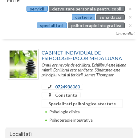
Filtre
Botosani
servicii
dezvoltare personala pentru copii
Evenimente
Braila
cartiere
zona dacia
Cabinet
specialitati
psihoterapie integrativa
Brasov
Un rezultat
Membri
Bucuresti
CABINET INDIVIDUAL DE
Buzau
PSIHOLOGIE-IACOB MEDA LUANA
Omul are nevoie de echilibru. Echilibrul este igiena
Calarasi
mintii. Echilibrul este sănătate. Sănătatea este
principiul vital al fericirii. James Thompson
Caras-Severin
0724936060
Cluj
Constanta
Constanta
Specialitati psihologice atestate
Psihologie clinica
Covasna
Psihoterapie integrativa
Dambovita
Localitati