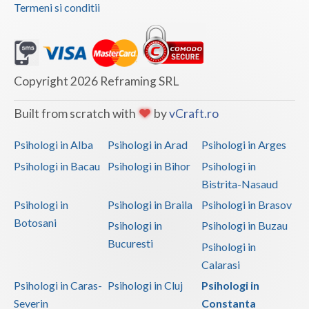
Termeni si conditii
Copyright 2026 Reframing SRL
Built from scratch with
by
vCraft.ro
Psihologi in Alba
Psihologi in Arad
Psihologi in Arges
Psihologi in Bacau
Psihologi in Bihor
Psihologi in
Bistrita-Nasaud
Psihologi in
Psihologi in Braila
Psihologi in Brasov
Botosani
Psihologi in
Psihologi in Buzau
Bucuresti
Psihologi in
Calarasi
Psihologi in Caras-
Psihologi in Cluj
Psihologi in
Severin
Constanta