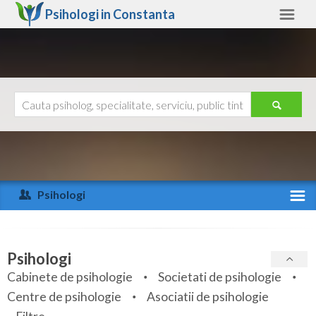
Psihologi in
Constanta
Constanta
Alte judete
Ajutor
Contact
Alba
Arad
Psihologi
Arges
Activitate recenta
Bacau
Specialitati
Psihologi
Bihor
Cabinete de psihologie
Societati de psihologie
Servicii
Centre de psihologie
Asociatii de psihologie
Bistrita-Nasaud
Articole