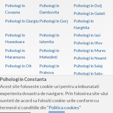
Psihologi in
Psihologi in
Psihologi in Dolj
Covasna
Dambovita
Psihologi in Galati
Psihologi in Giurgiu
Psihologi in Gorj
Psihologi in
Harghita
Psihologi in
Psihologi in
Psihologi in Iasi
Hunedoara
Ialomita
Psihologi in Ilfov
Psihologi in
Psihologi in
Psihologi in Mures
Maramures
Mehedinti
Psihologi in Neamt
Psihologi in Olt
Psihologi in
Psihologi in Salaj
Prahova
Psihologi in Satu-
Psihologi in Constanta
Mare
Acest site foloseste cookie-uri pentru a imbunatati
Psihologi in Sibiu
Psihologi in
Psihologi in
experienta dvoastra de navigare. Prin folosirea site-ului
Suceava
Teleorman
sunteti de acord sa folositi cookie-urile conform cu
Psihologi in Timis
Psihologi in Tulcea
Psihologi in Valcea
termenii si conditiile din
"Politica cookies"
Psihologi in Vaslui
Psihologi in