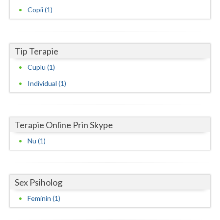
Copii (1)
Neamt
Olt
Tip Terapie
Prahova
Cuplu (1)
Salaj
Individual (1)
Satu-Mare
Sibiu
Terapie Online Prin Skype
Suceava
Nu (1)
Teleorman
Timis
Sex Psiholog
Tulcea
Feminin (1)
Valcea