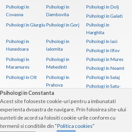
Psihologi in
Psihologi in
Psihologi in Dolj
Covasna
Dambovita
Psihologi in Galati
Psihologi in Giurgiu
Psihologi in Gorj
Psihologi in
Harghita
Psihologi in
Psihologi in
Psihologi in Iasi
Hunedoara
Ialomita
Psihologi in Ilfov
Psihologi in
Psihologi in
Psihologi in Mures
Maramures
Mehedinti
Psihologi in Neamt
Psihologi in Olt
Psihologi in
Psihologi in Salaj
Prahova
Psihologi in Satu-
Psihologi in Constanta
Mare
Acest site foloseste cookie-uri pentru a imbunatati
Psihologi in Sibiu
Psihologi in
Psihologi in
experienta dvoastra de navigare. Prin folosirea site-ului
Suceava
Teleorman
sunteti de acord sa folositi cookie-urile conform cu
Psihologi in Timis
Psihologi in Tulcea
Psihologi in Valcea
termenii si conditiile din
"Politica cookies"
Psihologi in Vaslui
Psihologi in