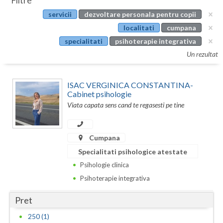
Filtre
Botosani
servicii
dezvoltare personala pentru copii
Evenimente
Braila
localitati
cumpana
Cabinet
specialitati
psihoterapie integrativa
Brasov
Un rezultat
Membri
Bucuresti
ISAC VERGINICA CONSTANTINA-
Buzau
Cabinet psihologie
Viata capata sens cand te regasesti pe tine
Calarasi
Caras-Severin
Cumpana
Cluj
Specialitati psihologice atestate
Psihologie clinica
Constanta
Psihoterapie integrativa
Covasna
Pret
Dambovita
250 (1)