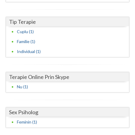
Neamt
Tip Terapie
Olt
Cuplu (1)
Prahova
Familie (1)
Salaj
Individual (1)
Satu-Mare
Sibiu
Terapie Online Prin Skype
Suceava
Nu (1)
Teleorman
Timis
Sex Psiholog
Tulcea
Feminin (1)
Valcea