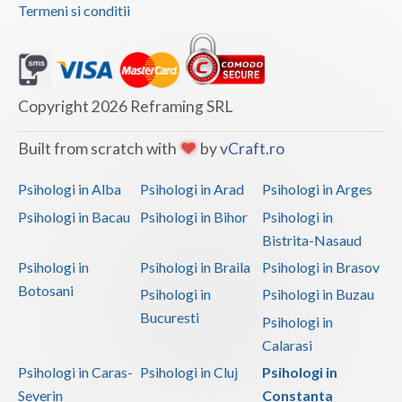
Termeni si conditii
Copyright 2026 Reframing SRL
Built from scratch with
by
vCraft.ro
Psihologi in Alba
Psihologi in Arad
Psihologi in Arges
Psihologi in Bacau
Psihologi in Bihor
Psihologi in
Bistrita-Nasaud
Psihologi in
Psihologi in Braila
Psihologi in Brasov
Botosani
Psihologi in
Psihologi in Buzau
Bucuresti
Psihologi in
Calarasi
Psihologi in Caras-
Psihologi in Cluj
Psihologi in
Severin
Constanta