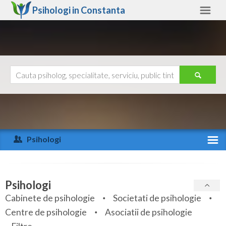
Psihologi in
Constanta
Constanta
Alte judete
Ajutor
Contact
Alba
Arad
Psihologi
Arges
Activitate recenta
Bacau
Specialitati
Psihologi
Bihor
Cabinete de psihologie
Societati de psihologie
Servicii
Centre de psihologie
Asociatii de psihologie
Bistrita-Nasaud
Articole