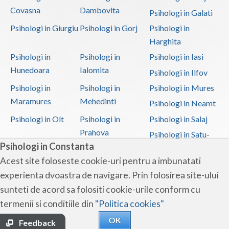
(1)
Covasna
Dambovita
Psihologi in Galati
Terapie suportiva pentru persoanele care sufera... (1)
Psihologi in Giurgiu
Psihologi in Gorj
Psihologi in
Harghita
Psihologi in
Psihologi in
Psihologi in Iasi
Hunedoara
Ialomita
Psihologi in Ilfov
Psihologi in
Psihologi in
Psihologi in Mures
Maramures
Mehedinti
Psihologi in Neamt
Psihologi in Olt
Psihologi in
Psihologi in Salaj
Prahova
Psihologi in Satu-
Psihologi in Constanta
Mare
Acest site foloseste cookie-uri pentru a imbunatati
Psihologi in Sibiu
Psihologi in
Psihologi in
experienta dvoastra de navigare. Prin folosirea site-ului
Suceava
Teleorman
sunteti de acord sa folositi cookie-urile conform cu
Psihologi in Timis
Psihologi in Tulcea
Psihologi in Valcea
termenii si conditiile din
"Politica cookies"
Psihologi in Vaslui
Psihologi in
OK
Vrancea
Feedback