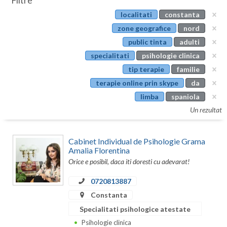
Filtre
Botosani
localitati
constanta
Evenimente
Braila
zone geografice
nord
Cabinet
public tinta
adulti
Brasov
specialitati
psihologie clinica
Membri
Bucuresti
tip terapie
familie
terapie online prin skype
da
Buzau
limba
spaniola
Calarasi
Un rezultat
Caras-Severin
Cabinet Individual de Psihologie Grama
Cluj
Amalia Florentina
Orice e posibil, daca iti doresti cu adevarat!
Constanta
0720813887
Covasna
Constanta
Dambovita
Specialitati psihologice atestate
Psihologie clinica