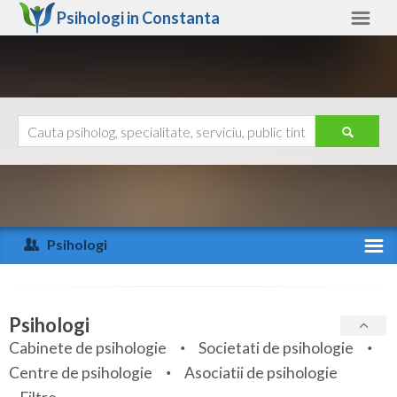
Psihologi in
Constanta
Constanta
Alte judete
Ajutor
Contact
Alba
Arad
Psihologi
Arges
Activitate recenta
Bacau
Specialitati
Psihologi
Bihor
Cabinete de psihologie
Societati de psihologie
Servicii
Centre de psihologie
Asociatii de psihologie
Bistrita-Nasaud
Articole