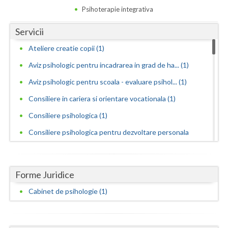
Dolj
Psihoterapie integrativa
Galati
Servicii
Giurgiu
Ateliere creatie copii (1)
Gorj
Aviz psihologic pentru incadrarea in grad de ha... (1)
Aviz psihologic pentru scoala - evaluare psihol... (1)
Harghita
Consiliere in cariera si orientare vocationala (1)
Hunedoara
Consiliere psihologica (1)
Ialomita
Consiliere psihologica pentru dezvoltare personala
Iasi
(1)
Consiliere psihologica pentru persoane dependen...
Ilfov
Forme Juridice
(1)
Maramures
Cabinet de psihologie (1)
Consiliere psihologica pentru persoanele care s... (1)
Mehedinti
Consiliere psihologica privind orientarea in ca... (1)
Consilierea si asistarea cuplurilor care doresc... (1)
Mures