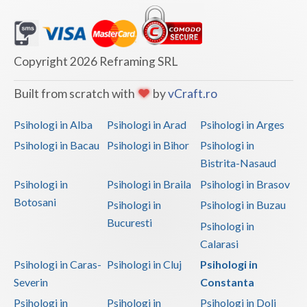
Psihoterapia normalului si patologicului in imb... (1)
Vaslui
Psihoterapie - Interventie psihoterapeutica in ... (1)
Vrancea
Psihoterapie - Interventie psihoterapeutica in ... (1)
Copyright 2026 Reframing SRL
Psihoterapie - Interventie psihoterapeutica in ... (1)
Psihoterapie - Interventie psihoterapeutica in ... (1)
Built from scratch with
by
vCraft.ro
Psihoterapie - Interventie psihoterapeutica in ... (1)
Psihologi in Alba
Psihologi in Arad
Psihologi in Arges
Psihoterapie - Interventie psihoterapeutica in ... (1)
Psihologi in Bacau
Psihologi in Bihor
Psihologi in
Psihoterapie - Interventie psihoterapeutica in ... (1)
Bistrita-Nasaud
Psihoterapie - Interventie psihoterapeutica in ... (1)
Psihologi in
Psihologi in Braila
Psihologi in Brasov
Botosani
Psihologi in
Psihologi in Buzau
Psihoterapie - Interventie psihoterapeutica in ... (1)
Bucuresti
Psihologi in
Psihoterapie suportiva (1)
Calarasi
Psihoterapie/ consiliere online (via skype) (1)
Psihologi in Caras-
Psihologi in Cluj
Psihologi in
Terapie ABA (1)
Severin
Constanta
Terapie suportiva pentru persoane dependente de...
Psihologi in
Psihologi in
Psihologi in Dolj