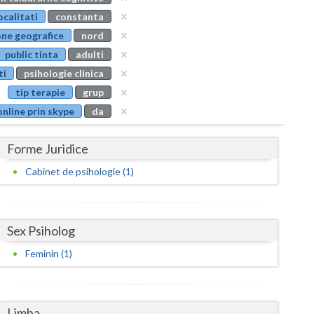
Buzau
ocalitati
constanta
ne geografice
nord
Calarasi
public tinta
adulti
Caras-Severin
ti
psihologie clinica
tip terapie
grup
Cluj
online prin skype
da
Constanta
Forme Juridice
Covasna
Cabinet de psihologie (1)
Dambovita
Dolj
Sex Psiholog
Galati
Feminin (1)
Giurgiu
Gorj
Limba