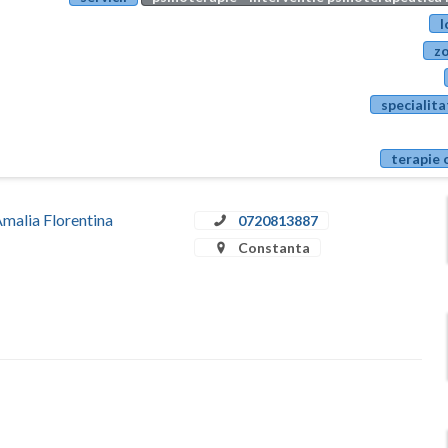
l
zo
specialita
terapie 
Amalia Florentina
0720813887
Constanta