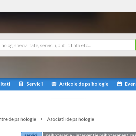
itati
Servicii
Articole
de psihologie
Even
tre de psihologie
Asociatii de psihologie
servicii
psihoterapie - interventie psihoterapeutica i