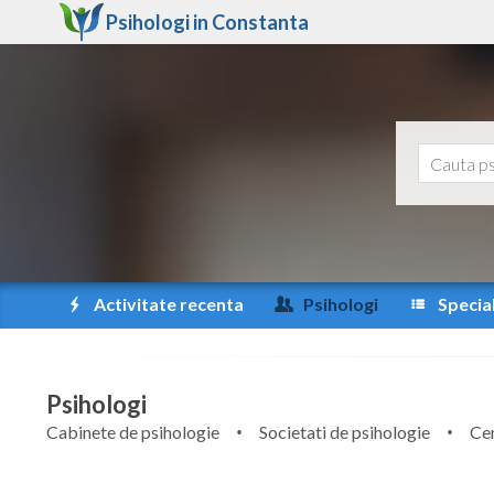
Psihologi in
Constanta
Activitate recenta
Psihologi
Special
Psihologi
Cabinete de psihologie
Societati de psihologie
Cen