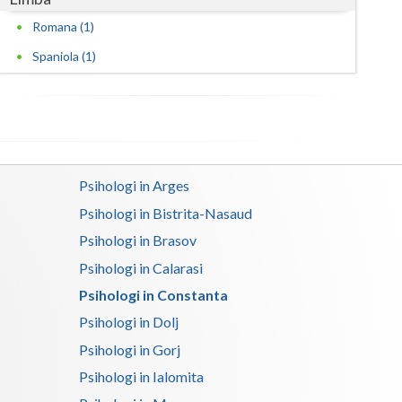
Harghita
Romana (1)
Hunedoara
Spaniola (1)
Ialomita
Iasi
Ilfov
Maramures
Psihologi in Arges
Psihologi in Bistrita-Nasaud
Mehedinti
Psihologi in Brasov
Mures
Psihologi in Calarasi
Neamt
Psihologi in Constanta
Psihologi in Dolj
Olt
Psihologi in Gorj
Prahova
Psihologi in Ialomita
Salaj