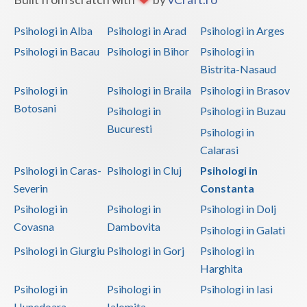
Vaslui
Psihologi in Alba
Psihologi in Arad
Psihologi in Arges
Vrancea
Psihologi in Bacau
Psihologi in Bihor
Psihologi in
Bistrita-Nasaud
Psihologi in
Psihologi in Braila
Psihologi in Brasov
Botosani
Psihologi in
Psihologi in Buzau
Bucuresti
Psihologi in
Calarasi
Psihologi in Caras-
Psihologi in Cluj
Psihologi in
Severin
Constanta
Psihologi in
Psihologi in
Psihologi in Dolj
Covasna
Dambovita
Psihologi in Galati
Psihologi in Giurgiu
Psihologi in Gorj
Psihologi in
Harghita
Psihologi in
Psihologi in
Psihologi in Iasi
Hunedoara
Ialomita