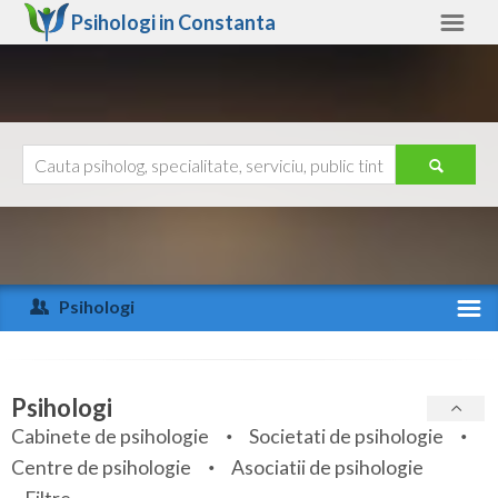
Psihologi in
Constanta
Constanta
Alte judete
Ajutor
Contact
Alba
Arad
Psihologi
Arges
Activitate recenta
Bacau
Specialitati
Psihologi
Bihor
Cabinete de psihologie
Societati de psihologie
Servicii
Centre de psihologie
Asociatii de psihologie
Bistrita-Nasaud
Articole