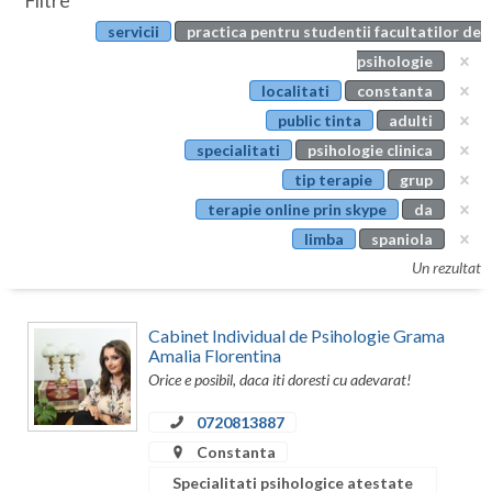
Filtre
Botosani
servicii
practica pentru studentii facultatilor de
Evenimente
Braila
psihologie
Cabinet
localitati
constanta
Brasov
public tinta
adulti
Membri
Bucuresti
specialitati
psihologie clinica
tip terapie
grup
Buzau
terapie online prin skype
da
Calarasi
limba
spaniola
Un rezultat
Caras-Severin
Cluj
Cabinet Individual de Psihologie Grama
Amalia Florentina
Constanta
Orice e posibil, daca iti doresti cu adevarat!
Covasna
0720813887
Constanta
Dambovita
Specialitati psihologice atestate