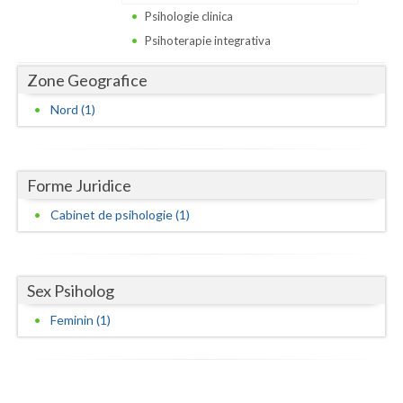
Dolj
Psihologie clinica
Galati
Psihoterapie integrativa
Giurgiu
Zone Geografice
Nord (1)
Gorj
Harghita
Forme Juridice
Hunedoara
Cabinet de psihologie (1)
Ialomita
Iasi
Sex Psiholog
Ilfov
Feminin (1)
Maramures
Mehedinti
Mures