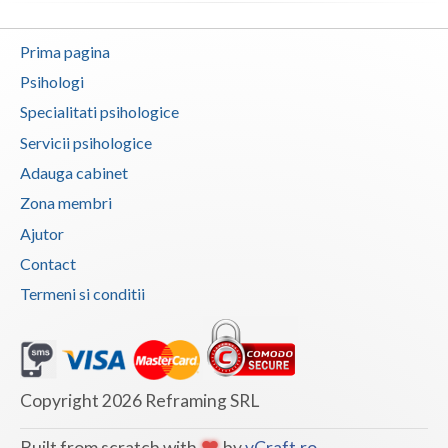
Neamt
Prima pagina
Olt
Psihologi
Specialitati psihologice
Prahova
Servicii psihologice
Salaj
Adauga cabinet
Satu-Mare
Zona membri
Ajutor
Sibiu
Contact
Suceava
Termeni si conditii
Teleorman
Timis
Tulcea
Copyright 2026 Reframing SRL
Valcea
Built from scratch with
by
vCraft.ro