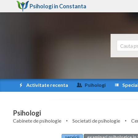
Psihologi in
Constanta
Activitate recenta
Psihologi
Special
Psihologi
Cabinete de psihologie
Societati de psihologie
Cen
servicii
examinari psihologice in 