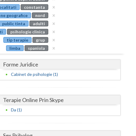
Buzau
ocalitati
constanta
ne geografice
nord
Calarasi
public tinta
adulti
Caras-Severin
ti
psihologie clinica
tip terapie
grup
Cluj
limba
spaniola
Constanta
Forme Juridice
Covasna
Cabinet de psihologie (1)
Dambovita
Dolj
Terapie Online Prin Skype
Galati
Da (1)
Giurgiu
Gorj
Sex Psiholog