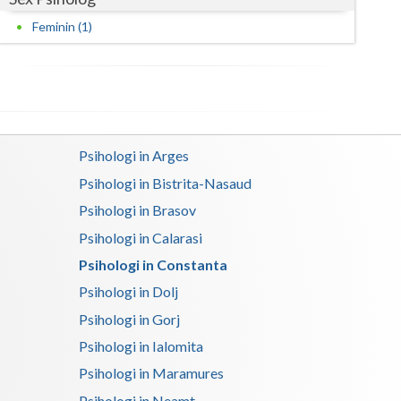
Harghita
Feminin (1)
Hunedoara
Ialomita
Iasi
Ilfov
Psihologi in Arges
Psihologi in Bistrita-Nasaud
Maramures
Psihologi in Brasov
Mehedinti
Psihologi in Calarasi
Mures
Psihologi in Constanta
Neamt
Psihologi in Dolj
Psihologi in Gorj
Olt
Psihologi in Ialomita
Prahova
Psihologi in Maramures
Salaj
Psihologi in Neamt