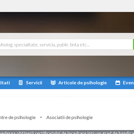
itati
Servicii
Articole
de psihologie
Even
tre de psihologie
Asociatii de psihologie
vederea obtinerii certificatului de incadrare intr-un grad de handicap