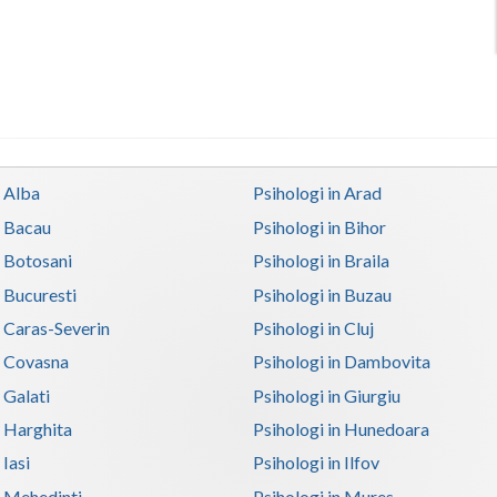
n Alba
Psihologi in Arad
n Bacau
Psihologi in Bihor
n Botosani
Psihologi in Braila
n Bucuresti
Psihologi in Buzau
n Caras-Severin
Psihologi in Cluj
n Covasna
Psihologi in Dambovita
 Galati
Psihologi in Giurgiu
n Harghita
Psihologi in Hunedoara
 Iasi
Psihologi in Ilfov
n Mehedinti
Psihologi in Mures