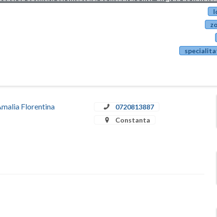
l
zo
specialita
Amalia Florentina
0720813887
Constanta