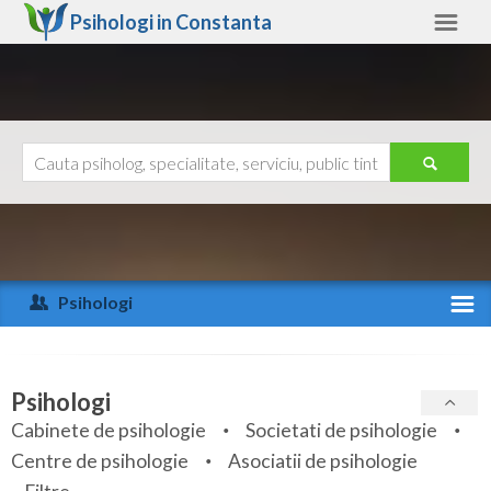
Psihologi in
Constanta
Constanta
Alte judete
Ajutor
Contact
Alba
Arad
Psihologi
Arges
Activitate recenta
Bacau
Specialitati
Psihologi
Bihor
Cabinete de psihologie
Societati de psihologie
Servicii
Centre de psihologie
Asociatii de psihologie
Bistrita-Nasaud
Articole