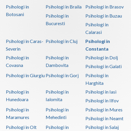
Psihologi in
Psihologi in Braila
Psihologi in Brasov
Botosani
Psihologi in
Psihologi in Buzau
Bucuresti
Psihologi in
Calarasi
Psihologi in Caras-
Psihologi in Cluj
Psihologi in
Severin
Constanta
Psihologi in
Psihologi in
Psihologi in Dolj
Covasna
Dambovita
Psihologi in Galati
Psihologi in Giurgiu
Psihologi in Gorj
Psihologi in
Harghita
Psihologi in
Psihologi in
Psihologi in Iasi
Hunedoara
Ialomita
Psihologi in Ilfov
Psihologi in
Psihologi in
Psihologi in Mures
Maramures
Mehedinti
Psihologi in Neamt
Psihologi in Olt
Psihologi in
Psihologi in Salaj