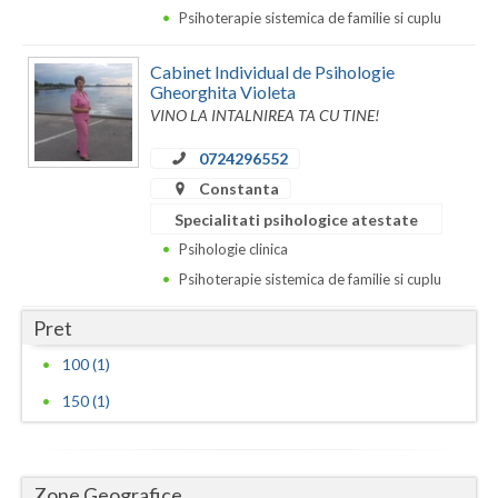
Psihoterapie sistemica de familie si cuplu
Neamt
Cabinet Individual de Psihologie
Olt
Gheorghita Violeta
VINO LA INTALNIREA TA CU TINE!
Prahova
0724296552
Salaj
Constanta
Satu-Mare
Specialitati psihologice atestate
Psihologie clinica
Sibiu
Psihoterapie sistemica de familie si cuplu
Suceava
Pret
Teleorman
100 (1)
Timis
150 (1)
Tulcea
Valcea
Zone Geografice