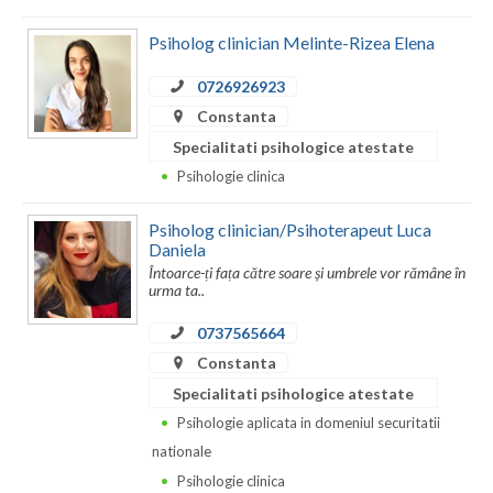
Dolj
Psiholog clinician Melinte-Rizea Elena
Galati
0726926923
Giurgiu
Constanta
Gorj
Specialitati psihologice atestate
Psihologie clinica
Harghita
Hunedoara
Psiholog clinician/Psihoterapeut Luca
Daniela
Ialomita
Întoarce-ți fața către soare și umbrele vor rămâne în
urma ta..
Iasi
0737565664
Ilfov
Constanta
Specialitati psihologice atestate
Maramures
Psihologie aplicata in domeniul securitatii
Mehedinti
nationale
Psihologie clinica
Mures