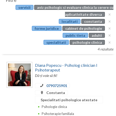
Filtre
Botosani
servicii
aviz psihologic si evaluare clinica la cerere cu
Evenimente
Braila
aplicativitate diversa
Cabinet
localitati
constanta
Brasov
forme juridice
cabinet de psihologie
Membri
Bucuresti
public tinta
adulti
specialitati
psihologie clinica
Buzau
4 rezultate
Calarasi
Diana Popescu - Psiholog clinician I
Caras-Severin
Psihoterapeut
Dă-ți voie să fii!
Cluj
0790725901
Constanta
Constanta
Covasna
Specialitati psihologice atestate
Dambovita
Psihologie clinica
Psihoterapie familiala