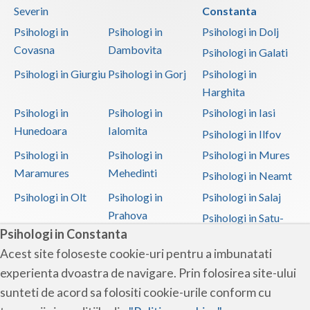
Severin
Constanta
Psihologi in
Psihologi in
Psihologi in Dolj
Covasna
Dambovita
Psihologi in Galati
Psihologi in Giurgiu
Psihologi in Gorj
Psihologi in
Harghita
Psihologi in
Psihologi in
Psihologi in Iasi
Hunedoara
Ialomita
Psihologi in Ilfov
Psihologi in
Psihologi in
Psihologi in Mures
Maramures
Mehedinti
Psihologi in Neamt
Psihologi in Olt
Psihologi in
Psihologi in Salaj
Prahova
Psihologi in Satu-
Psihologi in Constanta
Mare
Acest site foloseste cookie-uri pentru a imbunatati
Psihologi in Sibiu
Psihologi in
Psihologi in
experienta dvoastra de navigare. Prin folosirea site-ului
Suceava
Teleorman
sunteti de acord sa folositi cookie-urile conform cu
Psihologi in Timis
Psihologi in Tulcea
Psihologi in Valcea