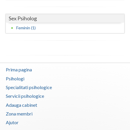
Neamt
Sex Psiholog
Olt
Feminin (1)
Prahova
Salaj
Satu-Mare
Sibiu
Prima pagina
Psihologi
Suceava
Specialitati psihologice
Teleorman
Servicii psihologice
Timis
Adauga cabinet
Zona membri
Tulcea
Ajutor
Valcea