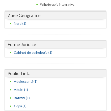
Dolj
Psihoterapie integrativa
Galati
Zone Geografice
Giurgiu
Nord (1)
Gorj
Harghita
Forme Juridice
Hunedoara
Cabinet de psihologie (1)
Ialomita
Iasi
Public Tinta
Ilfov
Adolescenti (1)
Adulti (1)
Maramures
Batrani (1)
Mehedinti
Copii (1)
Mures