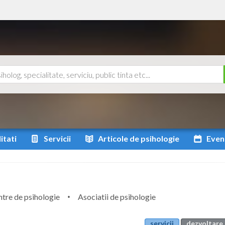
itati
Servicii
Articole
de psihologie
Even
tre de psihologie
Asociatii de psihologie
servicii
dezvoltare 