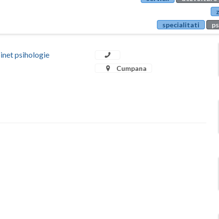
specialitati
ps
t psihologie
Cumpana