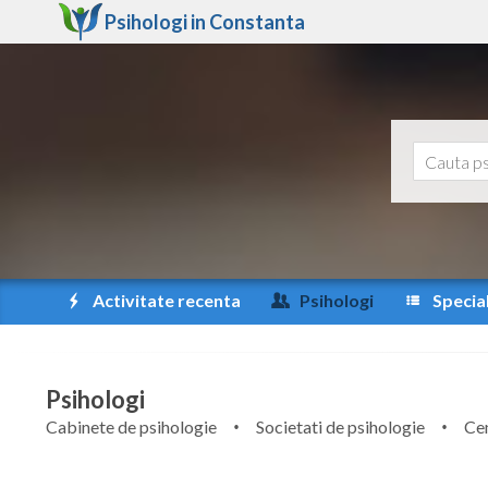
Psihologi in
Constanta
Activitate recenta
Psihologi
Special
Psihologi
Cabinete de psihologie
Societati de psihologie
Cen