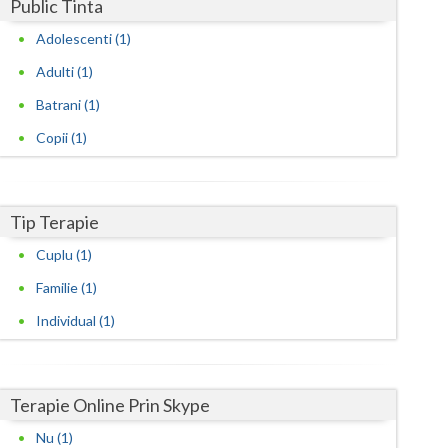
Harghita
Public Tinta
Adolescenti (1)
Hunedoara
Adulti (1)
Ialomita
Batrani (1)
Iasi
Copii (1)
Ilfov
Maramures
Tip Terapie
Mehedinti
Cuplu (1)
Mures
Familie (1)
Individual (1)
Neamt
Olt
Terapie Online Prin Skype
Prahova
Nu (1)
Salaj