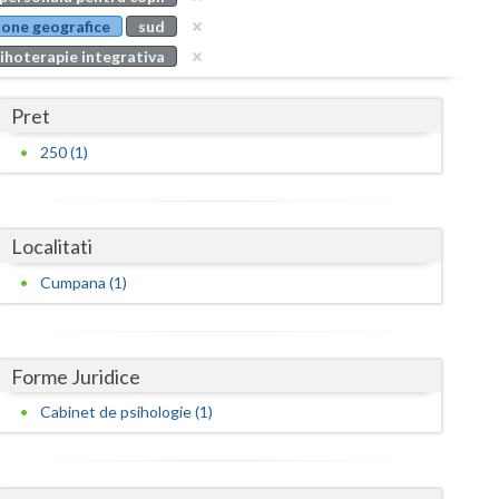
Buzau
zone geografice
sud
ihoterapie integrativa
Calarasi
Caras-Severin
Pret
Cluj
250 (1)
Constanta
Covasna
Localitati
Dambovita
Cumpana (1)
Dolj
Galati
Forme Juridice
Cabinet de psihologie (1)
Giurgiu
Gorj