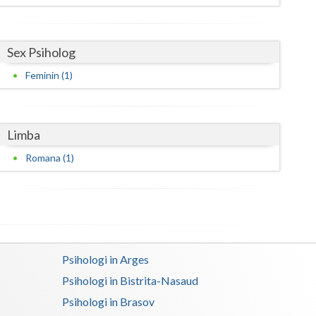
Satu-Mare
Sex Psiholog
Sibiu
Feminin (1)
Suceava
Teleorman
Limba
Timis
Romana (1)
Tulcea
Valcea
Vaslui
Vrancea
Psihologi in Arges
Psihologi in Bistrita-Nasaud
Psihologi in Brasov