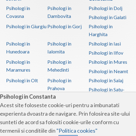
Psihologi in
Psihologi in
Psihologi in Dolj
Covasna
Dambovita
Psihologi in Galati
Psihologi in Giurgiu
Psihologi in Gorj
Psihologi in
Harghita
Psihologi in
Psihologi in
Psihologi in Iasi
Hunedoara
Ialomita
Psihologi in Ilfov
Psihologi in
Psihologi in
Psihologi in Mures
Maramures
Mehedinti
Psihologi in Neamt
Psihologi in Olt
Psihologi in
Psihologi in Salaj
Prahova
Psihologi in Satu-
Psihologi in Constanta
Mare
Acest site foloseste cookie-uri pentru a imbunatati
Psihologi in Sibiu
Psihologi in
Psihologi in
experienta dvoastra de navigare. Prin folosirea site-ului
Suceava
Teleorman
sunteti de acord sa folositi cookie-urile conform cu
Psihologi in Timis
Psihologi in Tulcea
Psihologi in Valcea
termenii si conditiile din
"Politica cookies"
Psihologi in Vaslui
Psihologi in