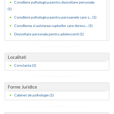
Dolj
Consiliere psihologica pentru dezvoltare personala
(1)
Galati
Consiliere psihologica pentru persoanele care s... (1)
Giurgiu
Consilierea si asistarea cuplurilor care doresc... (1)
Gorj
Dezvoltare personala pentru adolescenti (1)
Harghita
Dezvoltare personala pentru adulti (1)
Dezvoltare personala pentru copii (1)
Hunedoara
Localitati
Educatie parentala pentru parinti sau alte pers... (1)
Ialomita
Constanta (1)
Interventie psihologica in tulburarile de invatare (1)
Iasi
Interventie psihologica online (1)
Ilfov
Interventie psihoterapeutica in mutismul selectiv (1)
Forme Juridice
Maramures
Interventie psihoterapeutica in probleme de cuplu
Cabinet de psihologie (1)
(1)
Mehedinti
Interventie psihoterapeutica in teama de spatii... (1)
Mures