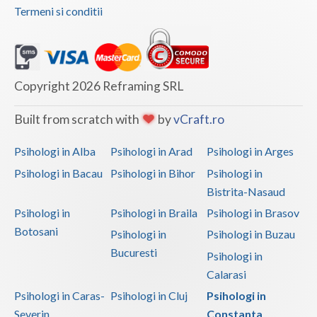
Termeni si conditii
Psihoterapie - Interventie psihoterapeutica in ... (1)
Psihoterapie - Interventie psihoterapeutica in ... (1)
Psihoterapie - Interventie psihoterapeutica in ... (1)
Copyright 2026 Reframing SRL
Psihoterapie - Interventie psihoterapeutica in ... (1)
Psihoterapie - Interventie psihoterapeutica in ... (1)
Built from scratch with
by
vCraft.ro
Psihoterapie - Interventie psihoterapeutica in ... (1)
Psihologi in Alba
Psihologi in Arad
Psihologi in Arges
Psihoterapie - Interventie psihoterapeutica in ... (1)
Psihologi in Bacau
Psihologi in Bihor
Psihologi in
Psihoterapie, asistenta si consultanta psihologica (1)
Bistrita-Nasaud
Psihoterapie- Interventie psihoterapeutica in b... (1)
Psihologi in
Psihologi in Braila
Psihologi in Brasov
Psihoterapie/ consiliere online (via skype) (1)
Botosani
Psihologi in
Psihologi in Buzau
Terapie E.M.D.R. (1)
Bucuresti
Psihologi in
Terapie suportiva pentru persoanele care sufera... (1)
Calarasi
Psihologi in Caras-
Psihologi in Cluj
Psihologi in
Severin
Constanta