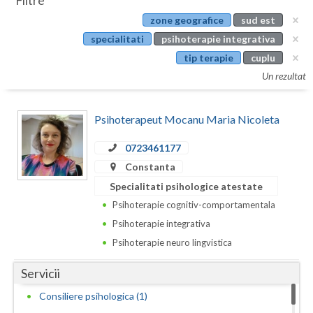
Filtre
Botosani
zone geografice
sud est
Evenimente
Braila
specialitati
psihoterapie integrativa
Cabinet
tip terapie
cuplu
Brasov
Un rezultat
Membri
Bucuresti
Psihoterapeut Mocanu Maria Nicoleta
Buzau
0723461177
Calarasi
Constanta
Caras-Severin
Specialitati psihologice atestate
Cluj
Psihoterapie cognitiv-comportamentala
Psihoterapie integrativa
Constanta
Psihoterapie neuro lingvistica
Covasna
Servicii
Dambovita
Consiliere psihologica (1)