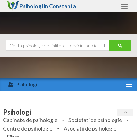
Psihologi in
Constanta
Constanta
Alte judete
Ajutor
Contact
Alba
Arad
Psihologi
Arges
Activitate recenta
Bacau
Specialitati
Psihologi
Bihor
Cabinete de psihologie
Societati de psihologie
Servicii
Centre de psihologie
Asociatii de psihologie
Bistrita-Nasaud
Articole